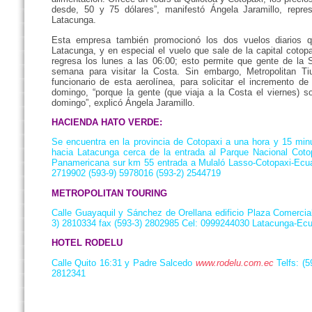
desde, 50 y 75 dólares”, manifestó Ángela Jaramillo, repre
Latacunga.
Esta empresa también promocionó los dos vuelos diarios 
Latacunga, y en especial el vuelo que sale de la capital cotop
regresa los lunes a las 06:00; esto permite que gente de la 
semana para visitar la Costa. Sin embargo, Metropolitan Ti
funcionario de esta aerolínea, para solicitar el incremento d
domingo, “porque la gente (que viaja a la Costa el viernes) so
domingo”, explicó Ángela Jaramillo.
HACIENDA HATO VERDE:
Se encuentra en la provincia de Cotopaxi a una hora y 15 minut
hacia Latacunga cerca de la entrada al Parque Nacional Cotop
Panamericana sur km 55 entrada a Mulaló Lasso-Cotopaxi-Ecuad
2719902 (593-9) 5978016 (593-2) 2544719
METROPOLITAN TOURING
Calle Guayaquil y Sánchez de Orellana edificio Plaza Comercial
3) 2810334 fax (593-3) 2802985 Cel: 0999244030 Latacunga-Ec
HOTEL RODELU
Calle Quito 16:31 y Padre Salcedo
www.rodelu.com.ec
Telfs: (5
2812341