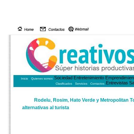
Sociedad
Entretenimiento
Emprendimien
Inicio
Quienes somos
Entrevistas
Sa
Clasificados
Servicios
Contactos
Rodelu, Rosim, Hato Verde y Metropolitan T
alternativas al turista