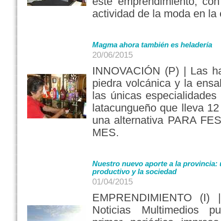
este emprendimiento, co
actividad de la moda en la
Magma ahora también es heladería
20/06/2015
INNOVACIÓN (P) | Las h
piedra volcánica y la ensa
las únicas especialidades
latacungueño que lleva 1
una alternativa PARA F
MES.
Nuestro nuevo aporte a la provincia: 
productivo y la sociedad
01/04/2015
EMPRENDIMIENTO (I) |
Noticias Multimedios p