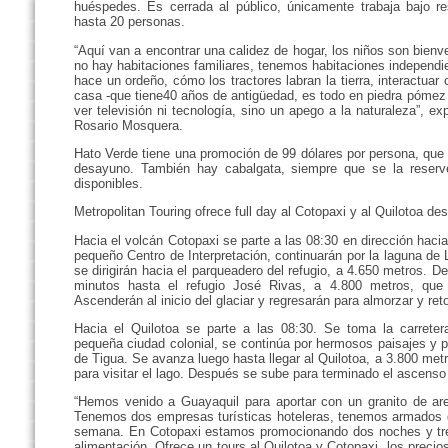
huéspedes. Es cerrada al público, únicamente trabaja bajo r
hasta 20 personas.
“Aquí van a encontrar una calidez de hogar, los niños son bienve
no hay habitaciones familiares, tenemos habitaciones independ
hace un ordeño, cómo los tractores labran la tierra, interactuar 
casa -que tiene40 años de antigüedad, es todo en piedra pómez 
ver televisión ni tecnología, sino un apego a la naturaleza”, ex
Rosario Mosquera.
Hato Verde tiene una promoción de 99 dólares por persona, que i
desayuno. También hay cabalgata, siempre que se la reserve
disponibles.
Metropolitan Touring ofrece full day al Cotopaxi y al Quilotoa d
Hacia el volcán Cotopaxi se parte a las 08:30 en dirección hacia
pequeño Centro de Interpretación, continuarán por la laguna de
se dirigirán hacia el parqueadero del refugio, a 4.650 metros. D
minutos hasta el refugio José Rivas, a 4.800 metros, que 
Ascenderán al inicio del glaciar y regresarán para almorzar y ret
Hacia el Quilotoa se parte a las 08:30. Se toma la carretera
pequeña ciudad colonial, se continúa por hermosos paisajes y p
de Tigua. Se avanza luego hasta llegar al Quilotoa, a 3.800 metro
para visitar el lago. Después se sube para terminado el ascenso
“Hemos venido a Guayaquil para aportar con un granito de are
Tenemos dos empresas turísticas hoteleras, tenemos armados do
semana. En Cotopaxi estamos promocionando dos noches y tre
alimentación. Ofrece un tours al Quilotoa y Cotopaxi, los precio