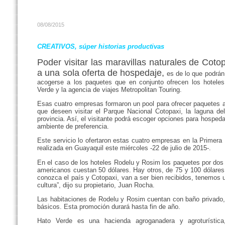
08/08/2015
CREATIVOS, súper historias productivas
Poder visitar las maravillas naturales de Coto
a una sola oferta de hospedaje,
es de lo que podrán 
acogerse a los paquetes que en conjunto ofrecen los hotele
Verde y la agencia de viajes Metropolitan Touring.
Esas cuatro empresas formaron un pool para ofrecer paquetes a 
que deseen visitar el Parque Nacional Cotopaxi, la laguna de
provincia. Así, el visitante podrá escoger opciones para hosped
ambiente de preferencia.
Este servicio lo ofertaron estas cuatro empresas en la Primera
realizada en Guayaquil este miércoles -22 de julio de 2015-.
En el caso de los hoteles Rodelu y Rosim los paquetes por do
americanos cuestan 50 dólares. Hay otros, de 75 y 100 dólare
conozca el país y Cotopaxi, van a ser bien recibidos, tenemos 
cultura”, dijo su propietario, Juan Rocha.
Las habitaciones de Rodelu y Rosim cuentan con baño privado, T
básicos. Esta promoción durará hasta fin de año.
Hato Verde es una hacienda agroganadera y agroturística