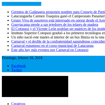
NOTICIAS RECIENTES
Gremios de Galápagos proponen nombre para Consejo de Partici
Latacungueña Carmen Toaquiza ganó el Campeonato Panameri
Grupo Viva de pasajeros está interesado en operar desde el Ae
Guaytacama pierde a sus tejedores de los telares de madera
El Cotopaxi y el Vicente León podrían ser matrices de los instit
Instituto Superior Cotopaxi graduó a los primeros tecnólogos en 
Un niño nació este martes al interior de un bus Iliniza en la ru
Carnaval y el desfile de la confraternidad saquisilense coincidie
Carnaval espumoso en el corso municipal de Latacunga
Este año hay más eventos por Carnaval en Cotopaxi
Domingo, febrero 18, 2018
Facebook
Twitter
Cotopaxi Noticias
Primer periódico multimedia del centro del país
Creativos