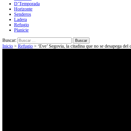
D’Temporada
Horizonte
Senderos
Ladera
Refugio
Planicie
Buscar:
Inicio
>
Refugio
>
‘Eve’ Segovia, la citadina que no se desapega del