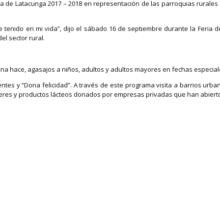
ina de Latacunga 2017 – 2018 en representación de las parroquias rurales
 tenido en mi vida”, dijo el sábado 16 de septiembre durante la Feria d
el sector rural.
na hace, agasajos a niños, adultos y adultos mayores en fechas especiale
ntes y “Dona felicidad”. A través de este programa visita a barrios urba
veres y productos lácteos donados por empresas privadas que han abierto 