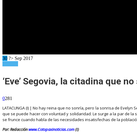
30
?> Sep 2017
Refugio
‘Eve’ Segovia, la citadina que n
0
281
LATACUNGA (I) | No hay reina que no sonría, pero la sonrisa de Evelyn S
que se puede hacer con voluntad y solidaridad. Le surge a la par de la
se frunce cuando habla de las necesidades insatisfechas de la població
Por: Redacción
www.Cotopaxinoticias.com
(I)