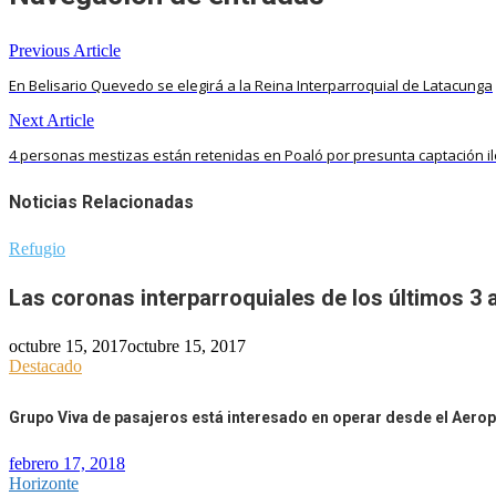
Previous Article
En Belisario Quevedo se elegirá a la Reina Interparroquial de Latacunga
Next Article
4 personas mestizas están retenidas en Poaló por presunta captación il
Noticias Relacionadas
Refugio
Las coronas interparroquiales de los últimos 3 
octubre 15, 2017
octubre 15, 2017
Destacado
Grupo Viva de pasajeros está interesado en operar desde el Aero
febrero 17, 2018
Horizonte