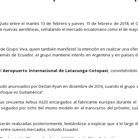
Quito entre el martes 13 de febrero y jueves 15 de febrero de 2018, el 
o de nuevas aerolíneas, señalando el mercado ecuatoriano como el de mayo
 Grupo Viva, quien también manifestó la intención en realizar una oferta 
emás de Ecuador, el grupo mantiene interés en Argentina y en países de
el
Aeropuerto Internacional de Latacunga-Cotopaxi
, convirtiéndol
sido anunciados por Declan Ryan en diciembre de 2016, cuando el grupo v
 enfoque es Sudamérica”.
las cincuenta Airbus A320 encargados al fabricante europeo durante el
o, seguidos por ocho del mismo modelo en el transcurso del próximo, cuá
erán realizadas posteriormente, limitándose a explicar que a lo largo 
as entre nuevos mercados, incluido Ecuador.