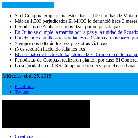
NOTICIAS RECIENTES
Si el Cotopaxi erupcionara estos días, 1.100 familias de Mulaló
Más de 1.500 perjudicados El MICC lo denunció hace 3 meses
Periodistas de Ambato se movilizan por un país de paz
En Quito se cumple la marcha por la paz y la unidad de Ecuado
Funcionarios públicos y estudiantes de Cotopaxi marcharon por
Siempre nos faltarán los tres y las otras víctimas
¡Nos seguirán haciendo falta los tres!
El asesinato de los tres trabajadores de El Comercio enluta al
Periodistas de Cotopaxi realizaron plantón por caso El Comerc
La seguridad en el CRS Cotopaxi se refuerza por el caso Guac
Miércoles, abril 25, 2018
Facebook
Twitter
Cotopaxi Noticias
Primer periódico multimedia del centro del país
Creativos