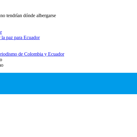
 no tendrían dónde albergarse
r
 la paz para Ecuador
 periodismo de Colombia y Ecuador
io
ho