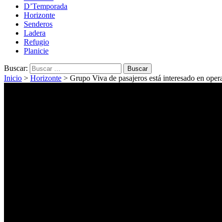
D’Temporada
Horizonte
Senderos
Ladera
Refugio
Planicie
Buscar:
Inicio
>
Horizonte
>
Grupo Viva de pasajeros está interesado en oper