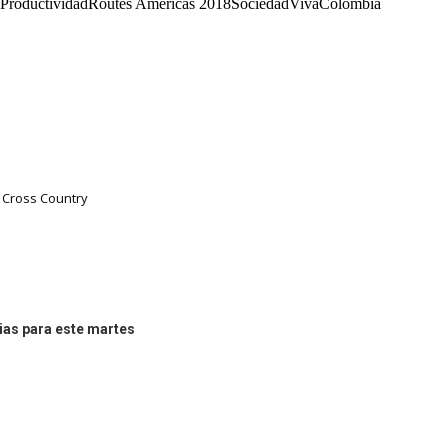
ProductividadRoutes Américas 2018SociedadVivaColombia
Cross Country
ias para este martes