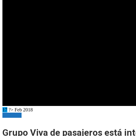
17
?> Feb 2018
Horizonte
Grupo Viva de pasajeros está in