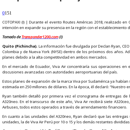
0
151
COTOPAXI (I) | Durante el evento Routes Américas 2018, realizado en 
intención en expandir su presencia en la región con el establecimient
Tomado de
Transponder1200.com
(I)
Quito (Pichincha).
La información fue divulgada por Declan Ryan, CEO de
Colombia y de Nueva York (NYSE) dentro de los próximos dos años. Ad
planes debido a la alta competitividad en ambos mercados.
En el mercado de Ecuador, Viva Air concentraría sus operaciones en 
discusiones avanzadas con autoridades aeroportuarias del país.
Estos planes de expansión de la marca Viva por Sudamérica ya habían 
estimada en 250 millones de dólares. En la época, él declaró: “Nuestro
Ryan también detalló por primera vez el cronograma de entregas de 
A320neo. En el transcurso de este año, Viva Air recibirá siete A320ce
Airbuses, todos estos operados a través de arrendamiento financiero.
En cuanto a las unidades del A320neo, Ryan declaró que las entregas s
unidades, la de Viva Air Perú por 10 o 15 y los demás restantes dividid