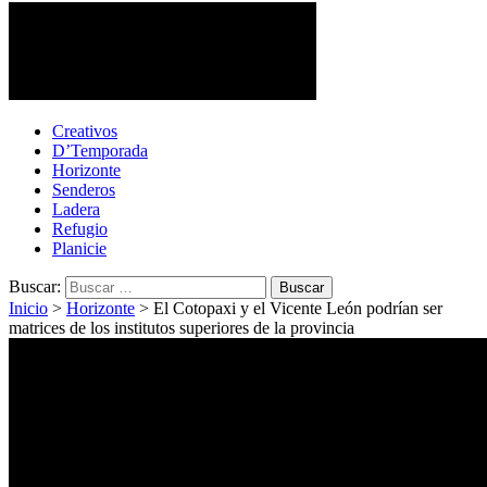
Cotopaxi Noticias
Primer periódico multimedia del centro del país
Creativos
D’Temporada
Horizonte
Senderos
Ladera
Refugio
Planicie
Buscar:
Inicio
>
Horizonte
>
El Cotopaxi y el Vicente León podrían ser
matrices de los institutos superiores de la provincia