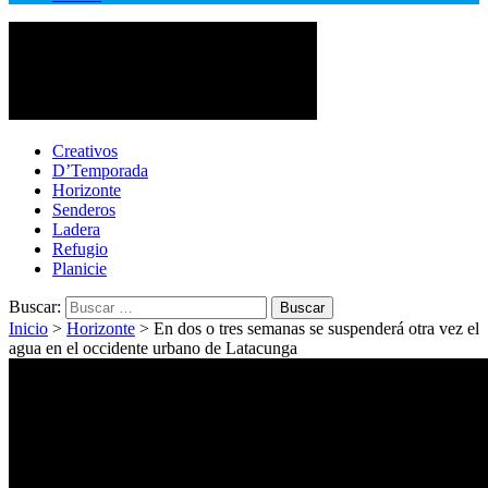
Cotopaxi Noticias
Primer periódico multimedia del centro del país
Creativos
D’Temporada
Horizonte
Senderos
Ladera
Refugio
Planicie
Buscar:
Inicio
>
Horizonte
>
En dos o tres semanas se suspenderá otra vez el
agua en el occidente urbano de Latacunga