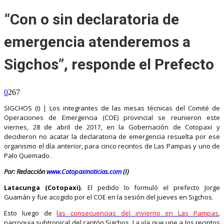
“Con o sin declaratoria de
emergencia atenderemos a
Sigchos”, responde el Prefecto
0
267
SIGCHOS (I) | Los integrantes de las mesas técnicas del Comité de
Operaciones de Emergencia (COE) provincial se reunieron este
viernes, 28 de abril de 2017, en la Gobernación de Cotopaxi y
decidieron no acatar la declaratoria de emergencia resuelta por ese
organismo el día anterior, para cinco recintos de Las Pampas y uno de
Palo Quemado.
Por: Redacción
www.Cotopaxinoticias.com
(I)
Latacunga (Cotopaxi).
El pedido lo formuló el prefecto Jorge
Guamán y fue acogido por el COE en la sesión del jueves en Sigchos.
Esto luego de
las consecuencias del invierno en Las Pampas
,
parroquia subtropical del cantón Sigchos. La vía que une a los recintos