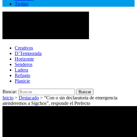
Twitter
Cotopaxi Noticias
Primer periódico multimedia del centro del país
Creativos
D’Temporada
Horizonte
Senderos
Ladera
Refugio
Planicie
Buscar:
Inicio
>
Destacado
>
“Con o sin declaratoria de emergencia
atenderemos a Sigchos”, responde el Prefecto