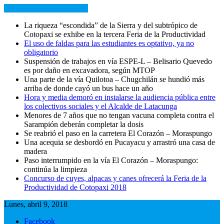
NOTICIAS RECIENTES
La riqueza “escondida” de la Sierra y del subtrópico de
Cotopaxi se exhibe en la tercera Feria de la Productividad
El uso de faldas para las estudiantes es optativo, ya no
obligatorio
Suspensión de trabajos en vía ESPE-L – Belisario Quevedo
es por daño en excavadora, según MTOP
Una parte de la vía Quilotoa – Chugchilán se hundió más
arriba de donde cayó un bus hace un año
Hora y media demoró en instalarse la audiencia pública entre
los colectivos sociales y el Alcalde de Latacunga
Menores de 7 años que no tengan vacuna completa contra el
Sarampión deberán completar la dosis
Se reabrió el paso en la carretera El Corazón – Moraspungo
Una acequia se desbordó en Pucayacu y arrastró una casa de
madera
Paso interrumpido en la vía El Corazón – Moraspungo:
continúa la limpieza
Concurso de cuyes, alpacas y canes ofrecerá la Feria de la
Productividad de Cotopaxi 2018
Lunes, abril 9, 2018
Facebook