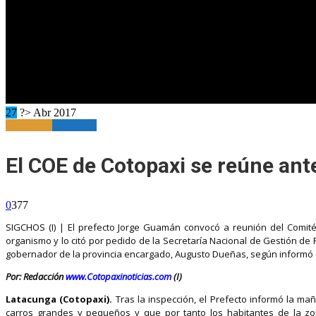
27
?> Abr 2017
Destacado
Horizonte
El COE de Cotopaxi se reúne ant
0
377
SIGCHOS (I) | El prefecto Jorge Guamán convocó a reunión del Comité 
organismo y lo citó por pedido de la Secretaría Nacional de Gestión de 
gobernador de la provincia encargado, Augusto Dueñas, según informó el
Por: Redacción
www.Cotopaxinoticias.com
(I)
Latacunga (Cotopaxi).
Tras la inspección, el Prefecto informó la ma
carros grandes y pequeños y que por tanto los habitantes de la z