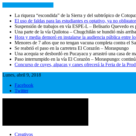
NOTICIAS RECIENTES
La riqueza “escondida” de la Sierra y del subtrópico de Cotopax
El uso de faldas para las estudiantes es optativo, ya no obligator
Suspensión de trabajos en vía ESPE-L – Belisario Quevedo e
Una parte de la vía Quilotoa – Chugchilán se hundió más arri
Hora y media demoró en instalarse la audiencia pública entre lo
Menores de 7 años que no tengan vacuna completa contra el Sa
Se reabrió el paso en la carretera El Corazón – Moraspungo
Una acequia se desbordó en Pucayacu y arrastró una casa de m
Paso interrumpido en la vía El Corazón – Moraspungo: continúa
Concurso de cuyes, alpacas y canes ofrecerá la Feria de la Pro
Lunes, abril 9, 2018
Facebook
Twitter
Cotopaxi Noticias
Primer periódico multimedia del centro del país
Creativos