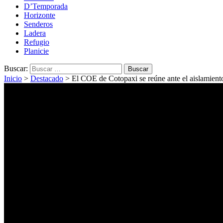
D’Temporada
Horizonte
Senderos
Ladera
Refugio
Planicie
Buscar:
Inicio
>
Destacado
>
El COE de Cotopaxi se reúne ante el aislamient