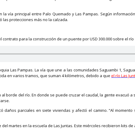
 en la vía principal entre Palo Quemado y Las Pampas. Según información
 las protecciones más no la calzada.
ontrato para la construcción de un puente por USD 300.000 sobre el río Sa
oquia Las Pampas. La vía que une a las comunidades Saguambi 1, Saguambi 
cida en varios tramos, que suman 4 kilómetros, debido a que
el río Las Ju
 al borde del río. En donde se puede cruzar el caudal, la gente evacuó a
rarse.
ocó daños parciales en siete viviendas y afectó el camino. “Al moment
del martes en la escuela de Las Juntas. Este miércoles recibieron kits de