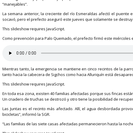
“manejables”.
La semana anterior, la creciente del río Esmeraldas afectó el puente
socavó, pero el prefecto aseguró este jueves que solamente se destruyó
This slideshow requires JavaScript.
Como prevención para Palo Quemado, el prefecto firmó este miércoles el c
Mientras tanto, la emergencia se mantiene en cinco recintos de la parr
tanto hacia la cabecera de Sigchos como hacia Alluriquín está desapare
This slideshow requires JavaScript.
En toda esa zona, existen 40 familias afectadas porque sus fincas están
Un criadero de truchas se destrozó y otro tiene la posibilidad de recupe
Las Juntas es el recinto más afectado. Allí, el agua desbordada prov
bicicletas”, informó la SGR.
“Las familias de las siete casas afectadas permanecieron hasta la noche 