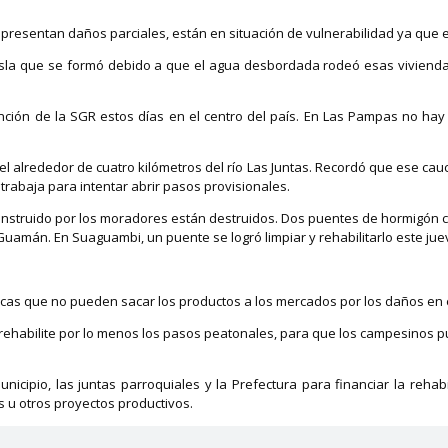
resentan daños parciales, están en situación de vulnerabilidad ya que el 
sla que se formó debido a que el agua desbordada rodeó esas viviendas.
nción de la SGR estos días en el centro del país. En Las Pampas no hay 
el alrededor de cuatro kilómetros del río Las Juntas. Recordó que ese cauc
trabaja para intentar abrir pasos provisionales.
struido por los moradores están destruidos. Dos puentes de hormigón con
amán. En Suaguambi, un puente se logró limpiar y rehabilitarlo este jue
incas que no pueden sacar los productos a los mercados por los daños en 
ehabilite por lo menos los pasos peatonales, para que los campesinos pue
icipio, las juntas parroquiales y la Prefectura para financiar la rehab
 u otros proyectos productivos.