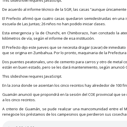
This slideshow requires JavaScript.
De acuerdo al informe técnico de la SGR, las casas “aunque únicamente p
El Prefecto afirmó que cuatro casas quedaron semidestruidas en una i
escuela de Las Juntas; 26 niños no han podido iniciar clases.
Esta emergencia y la de Chunchi, en Chimborazo, han concitado la ate
kilómetros de vía, según el informe de esa institución.
El Prefecto dijo este jueves que se necesita dragar (cavar) de inmediato 
que se origina en Zumbahua. Por lo pronto, maquinaria de la Prefectura 
Dos puentes peatonales, uno de cemento para carros y otro de metal con
están en buen estado, pero se les dará mantenimiento, según anunció Gu
This slideshow requires JavaScript.
En la zona donde se asientan los cinco recintos hay alrededor de 100 f
Guamán anunció que propondrá en la sesión del COE provincial que se r
a los cinco recintos.
A criterio de Guamán, se pude realizar una mancomunidad entre el Mun
renegocie los préstamos de los campesinos que perdieron sus cosechas