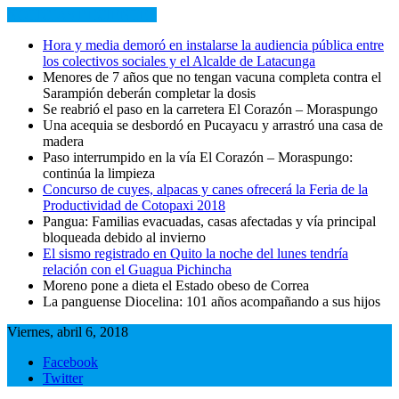
NOTICIAS RECIENTES
Hora y media demoró en instalarse la audiencia pública entre
los colectivos sociales y el Alcalde de Latacunga
Menores de 7 años que no tengan vacuna completa contra el
Sarampión deberán completar la dosis
Se reabrió el paso en la carretera El Corazón – Moraspungo
Una acequia se desbordó en Pucayacu y arrastró una casa de
madera
Paso interrumpido en la vía El Corazón – Moraspungo:
continúa la limpieza
Concurso de cuyes, alpacas y canes ofrecerá la Feria de la
Productividad de Cotopaxi 2018
Pangua: Familias evacuadas, casas afectadas y vía principal
bloqueada debido al invierno
El sismo registrado en Quito la noche del lunes tendría
relación con el Guagua Pichincha
Moreno pone a dieta el Estado obeso de Correa
La panguense Diocelina: 101 años acompañando a sus hijos
Viernes, abril 6, 2018
Facebook
Twitter