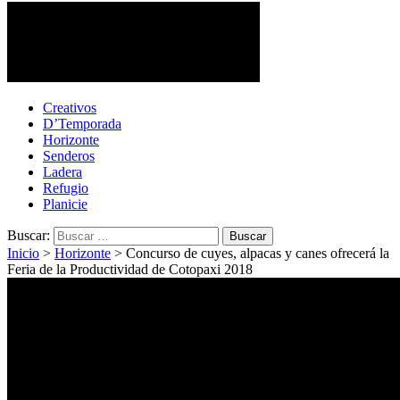
Cotopaxi Noticias
Primer periódico multimedia del centro del país
Creativos
D’Temporada
Horizonte
Senderos
Ladera
Refugio
Planicie
Buscar:
Inicio
>
Horizonte
>
Concurso de cuyes, alpacas y canes ofrecerá la
Feria de la Productividad de Cotopaxi 2018