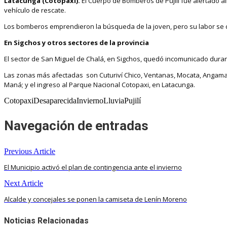
Latacunga (Cotopaxi).
El Cuerpo de Bomberos de Pujilí fue alertado a
vehículo de rescate.
Los bomberos emprendieron la búsqueda de la joven, pero su labor se dificul
En Sigchos y otros sectores de la provincia
El sector de San Miguel de Chalá, en Sigchos, quedó incomunicado durant
Las zonas más afectadas son Cuturiví Chico, Ventanas, Mocata, Angamarc
Maná; y el ingreso al Parque Nacional Cotopaxi, en Latacunga.
CotopaxiDesaparecidaInviernoLluviaPujilí
Navegación de entradas
Previous Article
El Municipio activó el plan de contingencia ante el invierno
Next Article
Alcalde y concejales se ponen la camiseta de Lenín Moreno
Noticias Relacionadas