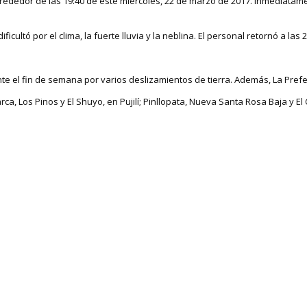
lrededor de las 19:40 de este miércoles, 22 de marzo de 2017. Inmediatame
tó por el clima, la fuerte lluvia y la neblina. El personal retornó a las 22
e el fin de semana por varios deslizamientos de tierra. Además, La Prefect
a, Los Pinos y El Shuyo, en Pujilí; Pinllopata, Nueva Santa Rosa Baja y E