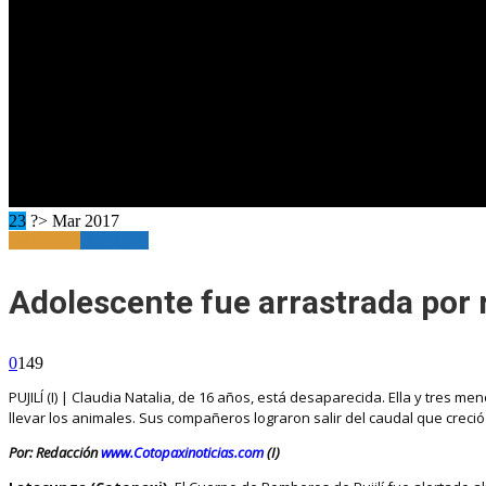
23
?> Mar 2017
Destacado
Horizonte
Adolescente fue arrastrada por r
0
149
PUJILÍ (I) | Claudia Natalia, de 16 años, está desaparecida. Ella y tres 
llevar los animales. Sus compañeros lograron salir del caudal que creció 
Por: Redacción
www.Cotopaxinoticias.com
(I)