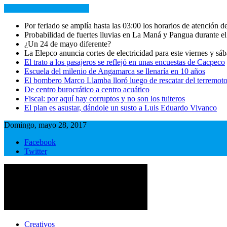
NOTICIAS RECIENTES
Por feriado se amplía hasta las 03:00 los horarios de atención de 
Probabilidad de fuertes lluvias en La Maná y Pangua durante el
¿Un 24 de mayo diferente?
La Elepco anuncia cortes de electricidad para este viernes y sá
El trato a los pasajeros se reflejó en unas encuestas de Cacpeco
Escuela del milenio de Angamarca se llenaría en 10 años
El bombero Marco Llamba lloró luego de rescatar del terremoto
De centro burocrático a centro acuático
Fiscal: por aquí hay corruptos y no son los tuiteros
El plan es asustar, dándole un susto a Luis Eduardo Vivanco
Domingo, mayo 28, 2017
Facebook
Twitter
Primer periódico multimedia del centro del país
Primer periódico multimedia del centro del país
Creativos