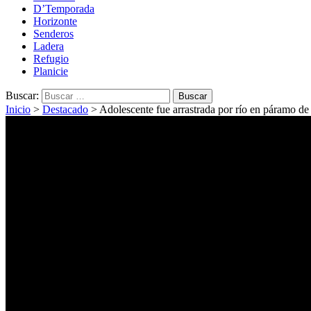
D’Temporada
Horizonte
Senderos
Ladera
Refugio
Planicie
Buscar:
Inicio
>
Destacado
>
Adolescente fue arrastrada por río en páramo de 