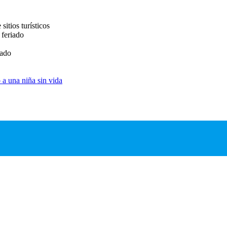
sitios turísticos
 feriado
bado
 a una niña sin vida