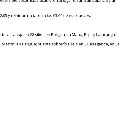
nte, siete socorristas acudieron al lugar en una ambulancia y un
:05 y reiniciará la tarea a las 05:00 de este jueves.
ura trabaja en 28 sitios en Pangua, La Maná, Pujilí y Latacunga.
l Corazón, en Pangua; puente sobrerío Pilaló en Guasaganda, en La