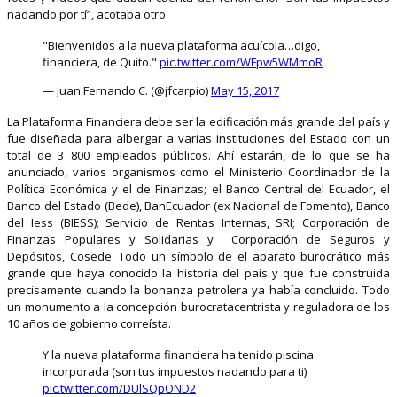
nadando por tí”, acotaba otro.
"Bienvenidos a la nueva plataforma acuícola…digo,
financiera, de Quito."
pic.twitter.com/WFpw5WMmoR
— Juan Fernando C. (@jfcarpio)
May 15, 2017
La Plataforma Financiera debe ser la edificación más grande del país y
fue diseñada para albergar a varias instituciones del Estado con un
total de 3 800 empleados públicos. Ahí estarán, de lo que se ha
anunciado, varios organismos como el Ministerio Coordinador de la
Política Económica y el de Finanzas; el Banco Central del Ecuador, el
Banco del Estado (Bede), BanEcuador (ex Nacional de Fomento), Banco
del Iess (BIESS); Servicio de Rentas Internas, SRI; Corporación de
Finanzas Populares y Solidarias y Corporación de Seguros y
Depósitos, Cosede. Todo un símbolo de el aparato burocrático más
grande que haya conocido la historia del país y que fue construida
precisamente cuando la bonanza petrolera ya había concluido. Todo
un monumento a la concepción burocratacentrista y reguladora de los
10 años de gobierno correísta.
Y la nueva plataforma financiera ha tenido piscina
incorporada (son tus impuestos nadando para ti)
pic.twitter.com/DUlSQpOND2