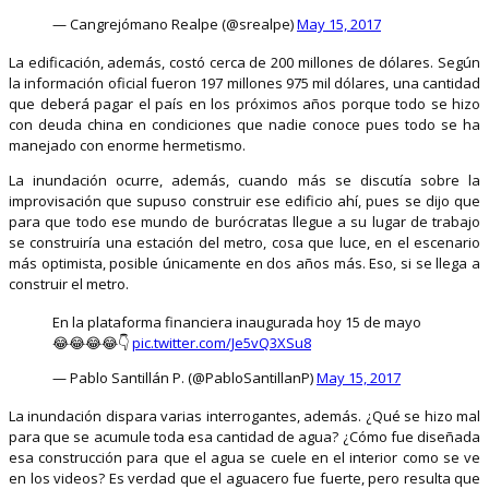
— Cangrejómano Realpe (@srealpe)
May 15, 2017
La edificación, además, costó cerca de 200 millones de dólares. Según
la información oficial fueron 197 millones 975 mil dólares, una cantidad
que deberá pagar el país en los próximos años porque todo se hizo
con deuda china en condiciones que nadie conoce pues todo se ha
manejado con enorme hermetismo.
La inundación ocurre, además, cuando más se discutía sobre la
improvisación que supuso construir ese edificio ahí, pues se dijo que
para que todo ese mundo de burócratas llegue a su lugar de trabajo
se construiría una estación del metro, cosa que luce, en el escenario
más optimista, posible únicamente en dos años más. Eso, si se llega a
construir el metro.
En la plataforma financiera inaugurada hoy 15 de mayo
😂😂😂😂👇
pic.twitter.com/Je5vQ3XSu8
— Pablo Santillán P. (@PabloSantillanP)
May 15, 2017
La inundación dispara varias interrogantes, además. ¿Qué se hizo mal
para que se acumule toda esa cantidad de agua? ¿Cómo fue diseñada
esa construcción para que el agua se cuele en el interior como se ve
en los videos? Es verdad que el aguacero fue fuerte, pero resulta que