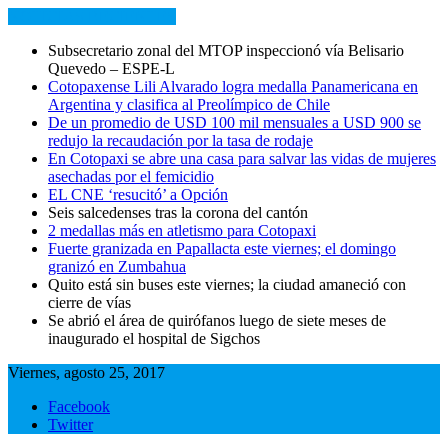
NOTICIAS RECIENTES
Subsecretario zonal del MTOP inspeccionó vía Belisario
Quevedo – ESPE-L
Cotopaxense Lili Alvarado logra medalla Panamericana en
Argentina y clasifica al Preolímpico de Chile
De un promedio de USD 100 mil mensuales a USD 900 se
redujo la recaudación por la tasa de rodaje
En Cotopaxi se abre una casa para salvar las vidas de mujeres
asechadas por el femicidio
EL CNE ‘resucitó’ a Opción
Seis salcedenses tras la corona del cantón
2 medallas más en atletismo para Cotopaxi
Fuerte granizada en Papallacta este viernes; el domingo
granizó en Zumbahua
Quito está sin buses este viernes; la ciudad amaneció con
cierre de vías
Se abrió el área de quirófanos luego de siete meses de
inaugurado el hospital de Sigchos
Viernes, agosto 25, 2017
Facebook
Twitter