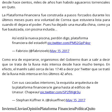
desde hace cientos, miles de años han habido aguaceros torrenciales
en Quito.
La Plataforma Financiera fue construida a pasos forzados durante los
últimos meses pues era voluntad de Correa que estuviera lista para
cuando él dejara el poder. Pues ha dejado una muralla china, como ya
fue bautizada, con piscina incluida…
Así está la nueva piscina, perdón digo, plataforma
financiera del estado!!!
pic.twitter.com/PM52GpP4qz
— Fabrizio (@fabrizioeb)
May 15, 2017
Como era de esperarse, organismos del Gobierno iban a salir a decir
que se trata de la lluvia más intensa desde hace mucho tiempo. En
efecto, el Inamhi salió cerca de las 17:40 a decir por Twitter que se trató
de la lluvia más intensa en los últimos 42 años.
Con sus cascadas interiores, la exquisita arquitectura de
la plataforma financiera le gana hasta al edificio de
Unasur. Chapeau!
pic.twitter.com/SP2fWgJr3u
— Stephan Küffner A. (@skueffner)
May 15, 2017
InviernoLluviasOpiniónPlataforma FinancieraPolíticaQuito