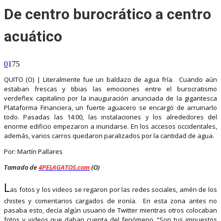
De centro burocrático a centro
acuático
0
175
QUITO (O) | Literalmente fue un baldazo de agua fría. Cuando aún
estaban frescas y tibias las emociones entre el burocratismo
verdeflex capitalino por la inauguración anunciada de la gigantesca
Plataforma Financiera, un fuerte aguacero se encargó de arruinarlo
todo. Pasadas las 14:00, las instalaciones y los alrededores del
enorme edificio empezaron a inundarse. En los accesos occidentales,
además, varios carros quedaron paralizados por la cantidad de agua.
Por: Martín Pallares
Tomado de
4PELAGATOS.com
(O)
L
as fotos y los videos se regaron por las redes sociales, amén de los
chistes y comentarios cargados de ironía. En esta zona antes no
pasaba esto, decía algún usuario de Twitter mientras otros colocaban
fotos y videos que daban cuenta del fenómeno. “Son tus impuestos