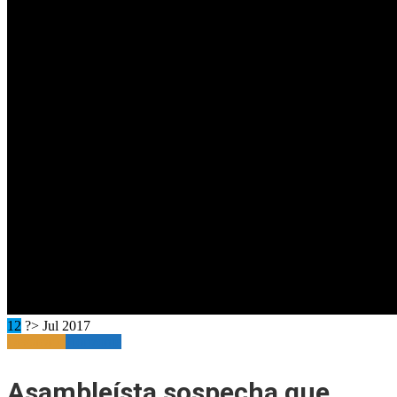
12
?> Jul 2017
Destacado
Horizonte
Asambleísta sospecha que