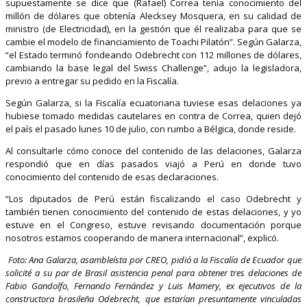
supuestamente se dice que (Rafael) Correa tenía conocimiento del
millón de dólares que obtenía Alecksey Mosquera, en su calidad de
ministro (de Electricidad), en la gestión que él realizaba para que se
cambie el modelo de financiamiento de Toachi Pilatón”. Según Galarza,
“el Estado terminó fondeando Odebrecht con 112 millones de dólares,
cambiando la base legal del Swiss Challenge”, adujo la legisladora,
previo a entregar su pedido en la Fiscalía.
Según Galarza, si la Fiscalía ecuatoriana tuviese esas delaciones ya
hubiese tomado medidas cautelares en contra de Correa, quien dejó
el país el pasado lunes 10 de julio, con rumbo a Bélgica, donde reside.
Al consultarle cómo conoce del contenido de las delaciones, Galarza
respondió que en días pasados viajó a Perú en donde tuvo
conocimiento del contenido de esas declaraciones.
“Los diputados de Perú están fiscalizando el caso Odebrecht y
también tienen conocimiento del contenido de estas delaciones, y yo
estuve en el Congreso, estuve revisando documentación porque
nosotros estamos cooperando de manera internacional”, explicó.
Foto: Ana Galarza, asambleísta por CREO, pidió a la Fiscalía de Ecuador que
solicité a su par de Brasil asistencia penal para obtener tres delaciones de
Fabio Gandolfo, Fernando Fernández y Luis Mamery, ex ejecutivos de la
constructora brasileña Odebrecht, que estarían presuntamente vinculadas