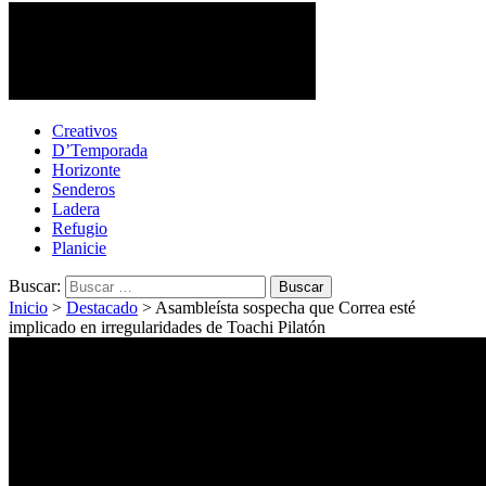
Cotopaxi Noticias
Primer periódico multimedia del centro del país
Creativos
D’Temporada
Horizonte
Senderos
Ladera
Refugio
Planicie
Buscar:
Inicio
>
Destacado
>
Asambleísta sospecha que Correa esté
implicado en irregularidades de Toachi Pilatón