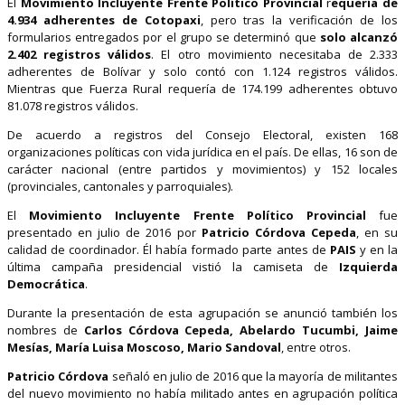
El
Movimiento Incluyente Frente Político Provincial
r
equería de
4.934 adherentes de Cotopaxi
, pero tras la verificación de los
formularios entregados por el grupo se determinó que
solo alcanzó
2.402 registros válidos
. El otro movimiento necesitaba de 2.333
adherentes de Bolívar y solo contó con 1.124 registros válidos.
Mientras que Fuerza Rural requería de 174.199 adherentes obtuvo
81.078 registros válidos.
De acuerdo a registros del Consejo Electoral, existen 168
organizaciones políticas con vida jurídica en el país. De ellas, 16 son de
carácter nacional (entre partidos y movimientos) y 152 locales
(provinciales, cantonales y parroquiales).
El
Movimiento Incluyente Frente Político Provincial
fue
presentado en julio de 2016 por
Patricio Córdova Cepeda
, en su
calidad de coordinador. Él había formado parte antes de
PAIS
y en la
última campaña presidencial vistió la camiseta de
Izquierda
Democrática
.
Durante la presentación de esta agrupación se anunció también los
nombres de
Carlos Córdova Cepeda, Abelardo Tucumbi,
Jaime
Mesías, María Luisa Moscoso, Mario Sandoval
, entre otros.
Patricio Córdova
señaló en julio de 2016 que la mayoría de militantes
del nuevo movimiento no había militado antes en agrupación política