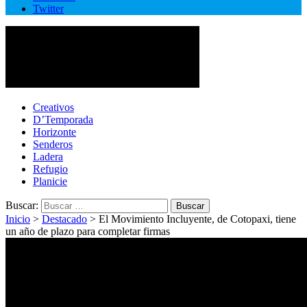
Twitter
Cotopaxi Noticias
Primer periódico multimedia del centro del país
Creativos
D’Temporada
Horizonte
Senderos
Ladera
Refugio
Planicie
Buscar:
Inicio
>
Destacado
>
El Movimiento Incluyente, de Cotopaxi, tiene
un año de plazo para completar firmas