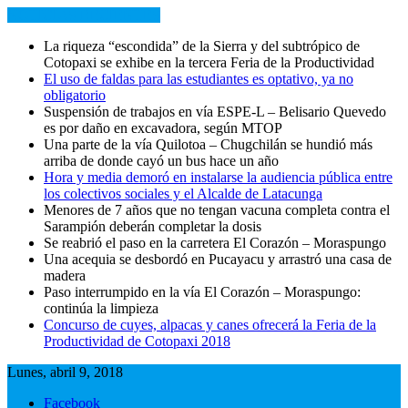
NOTICIAS RECIENTES
La riqueza “escondida” de la Sierra y del subtrópico de
Cotopaxi se exhibe en la tercera Feria de la Productividad
El uso de faldas para las estudiantes es optativo, ya no
obligatorio
Suspensión de trabajos en vía ESPE-L – Belisario Quevedo
es por daño en excavadora, según MTOP
Una parte de la vía Quilotoa – Chugchilán se hundió más
arriba de donde cayó un bus hace un año
Hora y media demoró en instalarse la audiencia pública entre
los colectivos sociales y el Alcalde de Latacunga
Menores de 7 años que no tengan vacuna completa contra el
Sarampión deberán completar la dosis
Se reabrió el paso en la carretera El Corazón – Moraspungo
Una acequia se desbordó en Pucayacu y arrastró una casa de
madera
Paso interrumpido en la vía El Corazón – Moraspungo:
continúa la limpieza
Concurso de cuyes, alpacas y canes ofrecerá la Feria de la
Productividad de Cotopaxi 2018
Lunes, abril 9, 2018
Facebook