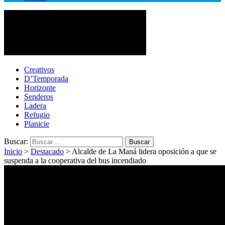
Cotopaxi Noticias
Primer periódico multimedia del centro del país
Creativos
D’Temporada
Horizonte
Senderos
Ladera
Refugio
Planicie
Buscar:
Inicio
>
Destacado
>
Alcalde de La Maná lidera oposición a que se
suspenda a la cooperativa del bus incendiado