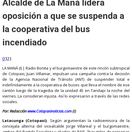
Alcalde de La Maná lidera
oposición a que se suspenda a
la cooperativa del bus
incendiado
0
321
LA MANÁ (I) | Radio Bonita y el burgomaestre de este rincón subtropical
de Cotopaxi, Juan Villamar, impulsan una campaña contra la decisión
de la Agencia Nacional de Tránsito (ANT) de suspender total e
indefinidamente a la cooperativa de buses que lleva el nombre de ese
cantón luego de la tragedia de la unidad 45 en Tandapi la noche del
viernes. La consideran injusta. Así lo expresaron a través de las redes
sociales.
Por: Redacción
www.Cotopaxinoticias.com
(I)
Latacunga (Cotopaxi).
Según argumentan la radioemisora de la
concejala alterna del vicealcalde Jorge Villareal y el burgomaestre,
ambos del Partido Socialista y aliados de PAIS, “hay miles de personas