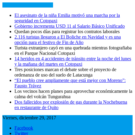
NOTICIAS RECIENTES
El asesinato de la niña Emilia motivó una marcha por la
seguridad en Cotopaxi
Gobierno incrementa USD 11 al Salario Básico Unificado
Quedan pocos días para registrar los contratos laborales
2.116 turistas llegaron a El Boliche en Navidad y es una
opción para el festivo de Fin de Año
Turista extranjero cayó en una quebrada mientras fotografiaba
en el Parque Nacional Cotopaxi
14 heridos en 4 accidentes de tránsito entre la noche del lunes
y la mañana del martes en Cotopaxi
Tres posiciones marcan el debate sobre el proyecto de
ordenanza de uso del suelo de Latacunga
“El pueblo cree ampliamente que está mejor con Moreno”:
Fausto Trávez
Los vecinos hacen planes para aprovechar económicamente la
calma del volcán Tungurahua
Dos fallecidos por explosión de gas durante la Nochebuena
en restaurante de Quito
Viernes, diciembre 29, 2017
Facebook
Twitter