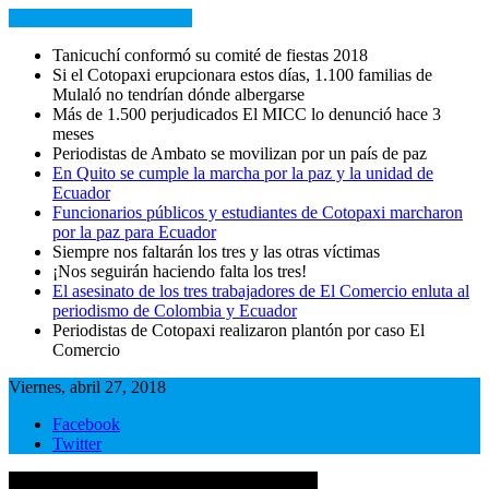
NOTICIAS RECIENTES
Tanicuchí conformó su comité de fiestas 2018
Si el Cotopaxi erupcionara estos días, 1.100 familias de
Mulaló no tendrían dónde albergarse
Más de 1.500 perjudicados El MICC lo denunció hace 3
meses
Periodistas de Ambato se movilizan por un país de paz
En Quito se cumple la marcha por la paz y la unidad de
Ecuador
Funcionarios públicos y estudiantes de Cotopaxi marcharon
por la paz para Ecuador
Siempre nos faltarán los tres y las otras víctimas
¡Nos seguirán haciendo falta los tres!
El asesinato de los tres trabajadores de El Comercio enluta al
periodismo de Colombia y Ecuador
Periodistas de Cotopaxi realizaron plantón por caso El
Comercio
Viernes, abril 27, 2018
Facebook
Twitter