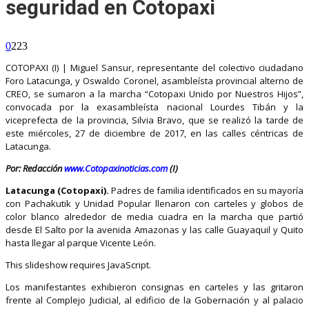
seguridad en Cotopaxi
0
223
COTOPAXI (I) | Miguel Sansur, representante del colectivo ciudadano
Foro Latacunga, y Oswaldo Coronel, asambleísta provincial alterno de
CREO, se sumaron a la marcha “Cotopaxi Unido por Nuestros Hijos”,
convocada por la exasambleísta nacional Lourdes Tibán y la
viceprefecta de la provincia, Silvia Bravo, que se realizó la tarde de
este miércoles, 27 de diciembre de 2017, en las calles céntricas de
Latacunga.
Por: Redacción
www.Cotopaxinoticias.com
(I)
Latacunga (Cotopaxi).
Padres de familia identificados en su mayoría
con Pachakutik y Unidad Popular llenaron con carteles y globos de
color blanco alrededor de media cuadra en la marcha que partió
desde El Salto por la avenida Amazonas y las calle Guayaquil y Quito
hasta llegar al parque Vicente León.
This slideshow requires JavaScript.
Los manifestantes exhibieron consignas en carteles y las gritaron
frente al Complejo Judicial, al edificio de la Gobernación y al palacio