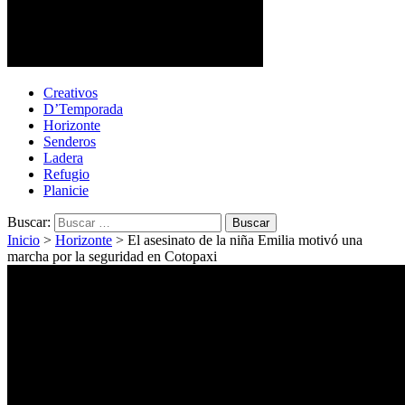
Cotopaxi Noticias
Primer periódico multimedia del centro del país
Creativos
D’Temporada
Horizonte
Senderos
Ladera
Refugio
Planicie
Buscar:
Inicio
>
Horizonte
>
El asesinato de la niña Emilia motivó una
marcha por la seguridad en Cotopaxi