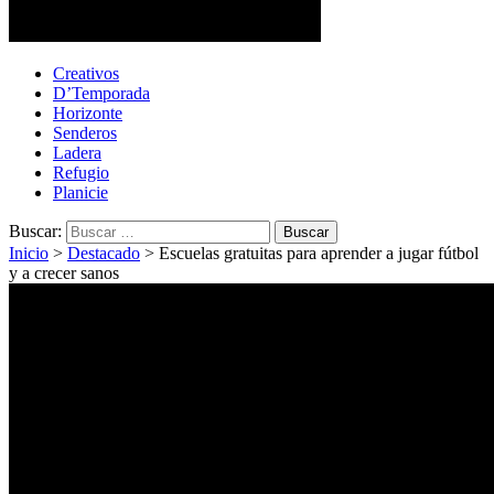
Cotopaxi Noticias
Primer periódico multimedia del centro del país
Creativos
D’Temporada
Horizonte
Senderos
Ladera
Refugio
Planicie
Buscar:
Inicio
>
Destacado
>
Escuelas gratuitas para aprender a jugar fútbol
y a crecer sanos