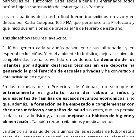
parroquias del subtrópico. Cada escuela tiene su entrenador, todos
actúan bajo la coordinación del estratega Luis Pacheco.
Los tres partidos de la fecha final fueron transmitidos en vivo y en
directo por Radio Cotopaxi, 106.9 FM, que pertenece a la Prefectura y
que inició sus emisiones de prueba el 18 de febrero de este año.
This slideshow requires JavaScript.
El fútbol genera cada vez más pasión entre sus aficionados y en
especial en los niños. Y en el ambiente futbolístico, mejorar el nivel de
competitividad se ha convertido en tendencia
. La demanda de los
infantes por adquirir destrezas técnicas en ese deporte ha
generado la proliferación de escuelas privadas
y ha convertido a
esta actividad en negocio.
En las escuelas de la Prefectura de Cotopaxi, no solo que
el
entrenamiento es gratuito, para dar cabida a niños y
adolescentes de familias de escasos recursos económicos
, sino
que, además,
la formación se ha empezado a complementar con
chequeos médicos y campañas de salud
sin costo, que les permite
cuidar su estado físico y, a la par,
mejorar su hábitos de higiene y
alimentación.
También reciben vitaminas y medicamentos.
La atención a la salud de los alumnos de las escuelas de fútbol está a
cargo del Patronato Provincial. La semana anterior se efectuó una