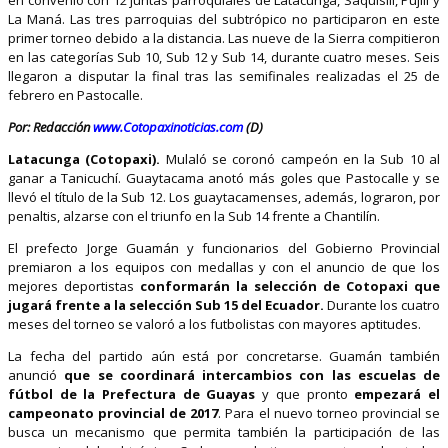
La Maná. Las tres parroquias del subtrópico no participaron en este
primer torneo debido a la distancia. Las nueve de la Sierra compitieron
en las categorías Sub 10, Sub 12 y Sub 14, durante cuatro meses. Seis
llegaron a disputar la final tras las semifinales realizadas el 25 de
febrero en Pastocalle.
Por: Redacción
www.Cotopaxinoticias.com
(D)
Latacunga (Cotopaxi).
Mulaló se coronó campeón en la Sub 10 al
ganar a Tanicuchí. Guaytacama anotó más goles que Pastocalle y se
llevó el título de la Sub 12. Los guaytacamenses, además, lograron, por
penaltis, alzarse con el triunfo en la Sub 14 frente a Chantilín.
El prefecto Jorge Guamán y funcionarios del Gobierno Provincial
premiaron a los equipos con medallas y con el anuncio de que los
mejores deportistas
conformarán la selección de Cotopaxi que
jugará frente a la selección Sub 15 del Ecuador.
Durante los cuatro
meses del torneo se valoró a los futbolistas con mayores aptitudes.
La fecha del partido aún está por concretarse. Guamán también
anunció
que se coordinará intercambios con las escuelas de
fútbol de la Prefectura de Guayas
y que pronto
empezará el
campeonato provincial de 2017
. Para el nuevo torneo provincial se
busca un mecanismo que permita también la participación de las