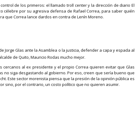
rol de los primeros: el llamado troll center y la dirección de diario El
izo célebre por su agresiva defensa de Rafael Correa, para saber quién
 para que Correa lance dardos en contra de Lenín Moreno.
de Jorge Glas ante la Asamblea o la justicia, defender a capa y espada al
l alcalde de Quito, Mauricio Rodas mucho mejor.
 cercanos al ex presidente y el propio Correa quieren evitar que Glas
Glas no siga desgastando al gobierno. Por eso, creen que sería bueno que
t. Este sector morenista piensa que la presión de la opinión pública es
sino, por el contrario, un costo político que no quieren asumir.