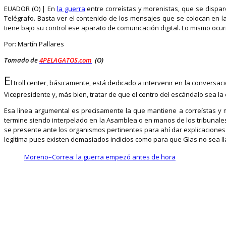
EUADOR (O) | En
la guerra
entre correístas y morenistas, que se disparó
Telégrafo. Basta ver el contenido de los mensajes que se colocan en l
tiene bajo su control ese aparato de comunicación digital. Lo mismo ocur
Por: Martín Pallares
Tomado de
4PELAGATOS.com
(O)
E
l troll center, básicamente, está dedicado a intervenir en la conversa
Vicepresidente y, más bien, tratar de que el centro del escándalo sea la 
Esa línea argumental es precisamente la que mantiene a correístas y 
termine siendo interpelado en la Asamblea o en manos de los tribunales 
se presente ante los organismos pertinentes para ahí dar explicaciones
legítima pues existen demasiados indicios como para que Glas no sea lla
Moreno–Correa: la guerra empezó antes de hora