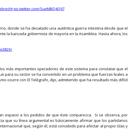
brecht
pic.twitter.com/SueMBQ4Q97
erno, donde se ha desatado una auténtica guerra intestina desde que el
nte la bancada gobiernista de mayoría en la Asamblea. Hasta ahora, los
Nq382Xr
e los más importantes operadores de este sistema para constatar que el
 que para su sector se ha convertido en un problema que fuerzas leales a
mo ocurre con El Telégrafo, dijo, admitiendo que ha resultado más difícil
 dan espacio a los pedidos de que éste comparezca. Si se observa, por
encia que su línea argumental es básicamente afirmar que los partidarios
nternacional que, según él, está concebido para afectar al propio Glas y