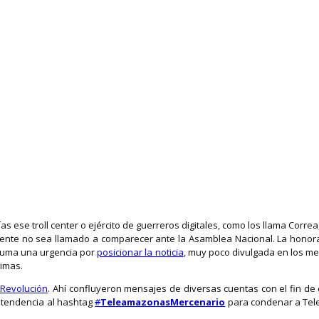
s ese troll center o ejército de guerreros digitales, como los llama Correa
idente no sea llamado a comparecer ante la Asamblea Nacional. La honor
 suma una urgencia por
posicionar la noticia
, muy poco divulgada en los med
oimas.
sRevolución
. Ahí confluyeron mensajes de diversas cuentas con el fin de 
a tendencia al hashtag
#
TeleamazonasMercenario
para condenar a Tele