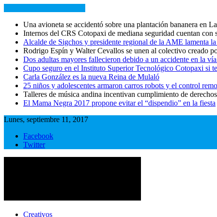
NOTICIAS RECIENTES
Una avioneta se accidentó sobre una plantación bananera en L
Internos del CRS Cotopaxi de mediana seguridad cuentan con s
Alcalde de Sigchos y presidente regional de la AME lamenta la
Rodrigo Espín y Walter Cevallos se unen al colectivo creado po
Dos adultas mayores fallecieron debido a un accidente en la 
Cupo seguro en el Instituto Superior Tecnológico Cotopaxi si t
Carla González es la nueva Reina de Mulaló
25 niños y adolescentes armaron carros robots y el control rem
Talleres de música andina incentivan cumplimiento de derechos
El Mama Negra 2017 propone evitar el “dispendio” en la fiesta
Lunes, septiembre 11, 2017
Facebook
Twitter
Primer periódico multimedia del centro del país
Primer periódico multimedia del centro del país
Creativos