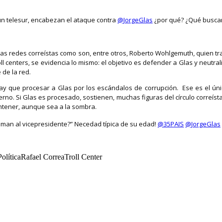
ún telesur, encabezan el ataque contra
@JorgeGlas
¿por qué? ¿Qué busca
las redes correístas como son, entre otros, Roberto Wohlgemuth, quien trab
oll centers, se evidencia lo mismo: el objetivo es defender a Glas y neut
 de la red.
 hay que procesar a Glas por los escándalos de corrupción. Ese es el ún
rno. Si Glas es procesado, sostienen, muchas figuras del círculo correísta
ntener, aunque sea a la sombra.
laman al vicepresidente?” Necedad típica de su edad!
@35PAIS
@JorgeGlas
íticaRafael CorreaTroll Center