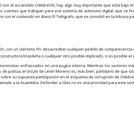
 con el escándalo Odebrecht, hay algo muy importante que está bajo el cont
as cuentas que trabajan para ese sistema de activismo digital, que se h
re con el contenido en diario El Telégrafo, que se convirtió en la tribuna
ción, con un clarísimo fin: desacreditar cualquier pedido de comparecencia 
constructora brasileña o cualquier otro posible implicado, si es posible e
morenistas enfrascados en una pugna interna. Mientras los sectores más
de justicia, el círculo de Lenín Moreno es, más bien, partidario de que 
 sobre su supuesta participación en el esquema de corrupción de Odebrech
mado a la Asamblea. Defender a Glas no es una prioridad para este sector 