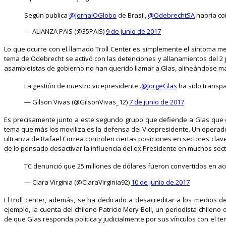
Según publica
@JornalOGlobo
de Brasil,
@OdebrechtSA
habría co
— ALIANZA PAIS (@35PAIS)
9 de junio de 2017
Lo que ocurre con el llamado Troll Center es simplemente el síntoma m
tema de Odebrecht se activó con las detenciones y allanamientos del 2
asambleístas de gobierno no han querido llamar a Glas, alineándose má
La gestión de nuestro vicepresidente .
@JorgeGlas
ha sido transp
— Gilson Vivas (@GilsonVivas_12)
7 de junio de 2017
Es precisamente junto a este segundo grupo que defiende a Glas que es
tema que más los moviliza es la defensa del Vicepresidente. Un operador
ultranza de Rafael Correa controlen ciertas posiciones en sectores clave
de lo pensado desactivar la influencia del ex Presidente en muchos sec
TC denunció que 25 millones de dólares fueron convertidos en ac
— Clara Virginia (@ClaraVirginia92)
10 de junio de 2017
El troll center, además, se ha dedicado a desacreditar a los medios 
ejemplo, la cuenta del chileno Patricio Mery Bell, un periodista chilen
de que Glas responda política y judicialmente por sus vínculos con el t