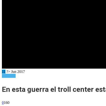
11
?> Jun 2017
Senderos
En esta guerra el troll center es
0
160