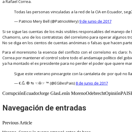
a Rafael Correa.
Todas las personas vinculadas a la red de la CIA en Ecuador, seg
— Patricio Mery Bell (@PatricioMery)
9 de junio de 2017
Si se sigue las cuentas de los más visibles responsables del manejo de 
Chamorro, uno de los contratistas del correísmo para operar algunos tr
No se diga en los cientos de cuentas anónimas o falsas que hacen parte
Para el morenismo la esencia del conflicto con el correísmo es claro:
Correa por mantener el control sobre todo el andamiaje político del gobie
ya ha montado el ex presidente para no perder el poder que quiere ma
Sigue este veterano pinoargote con la cantaleta de :por qué no l
— €.Ğ. ® ⇆ ☜✇☞ ‏™ (@EGBesPais)
8 de junio de 2017
CorrupciónEcuadorJorge GlasLenín MorenoOdebrechtOpiniónPAISPol
Navegación de entradas
Previous Article
Moreno–Correa: la guerra empezó antes de hora