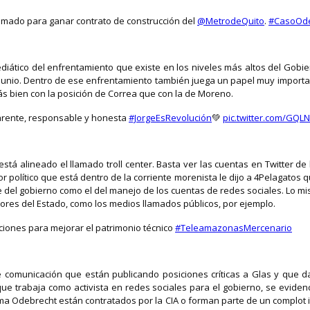
imado para ganar contrato de construcción del
@MetrodeQuito
.
#CasoOde
ediático del enfrentamiento que existe en los niveles más altos del Gobi
 junio. Dentro de ese enfrentamiento también juega un papel muy importa
s bien con la posición de Correa que con la de Moreno.
arente, responsable y honesta
#JorgeEsRevolución
💚
pic.twitter.com/GQL
tá alineado el llamado troll center. Basta ver las cuentas en Twitter d
 político que está dentro de la corriente morenista le dijo a 4Pelagatos
 del gobierno como el del manejo de los cuentas de redes sociales. Lo mis
tores del Estado, como los medios llamados públicos, por ejemplo.
ciones para mejorar el patrimonio técnico
#TeleamazonasMercenario
de comunicación que están publicando posiciones críticas a Glas y que
o que trabaja como activista en redes sociales para el gobierno, se evid
ema Odebrecht están contratados por la CIA o forman parte de un complot i