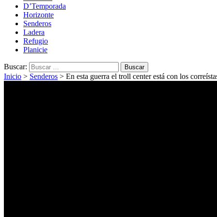
D’Temporada
Horizonte
Senderos
Ladera
Refugio
Planicie
Buscar:
Inicio
>
Senderos
>
En esta guerra el troll center está con los correísta