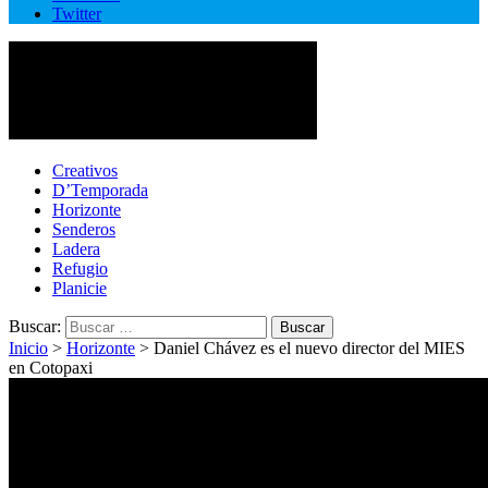
Twitter
Cotopaxi Noticias
Primer periódico multimedia del centro del país
Creativos
D’Temporada
Horizonte
Senderos
Ladera
Refugio
Planicie
Buscar:
Inicio
>
Horizonte
>
Daniel Chávez es el nuevo director del MIES
en Cotopaxi