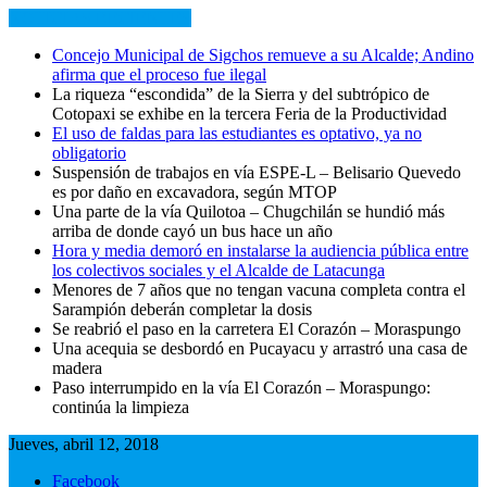
NOTICIAS RECIENTES
Concejo Municipal de Sigchos remueve a su Alcalde; Andino
afirma que el proceso fue ilegal
La riqueza “escondida” de la Sierra y del subtrópico de
Cotopaxi se exhibe en la tercera Feria de la Productividad
El uso de faldas para las estudiantes es optativo, ya no
obligatorio
Suspensión de trabajos en vía ESPE-L – Belisario Quevedo
es por daño en excavadora, según MTOP
Una parte de la vía Quilotoa – Chugchilán se hundió más
arriba de donde cayó un bus hace un año
Hora y media demoró en instalarse la audiencia pública entre
los colectivos sociales y el Alcalde de Latacunga
Menores de 7 años que no tengan vacuna completa contra el
Sarampión deberán completar la dosis
Se reabrió el paso en la carretera El Corazón – Moraspungo
Una acequia se desbordó en Pucayacu y arrastró una casa de
madera
Paso interrumpido en la vía El Corazón – Moraspungo:
continúa la limpieza
Jueves, abril 12, 2018
Facebook