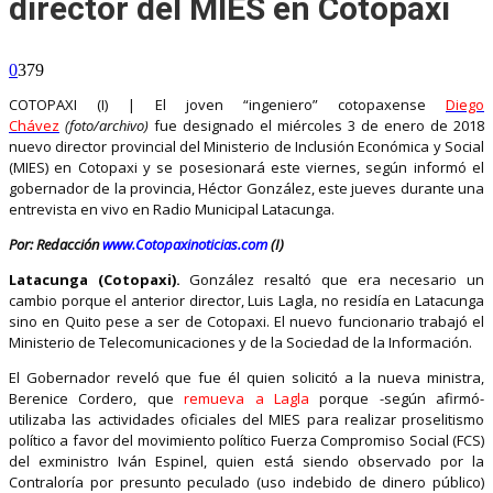
director del MIES en Cotopaxi
0
379
COTOPAXI (I) | El joven “ingeniero” cotopaxense
Diego
Chávez
(foto/archivo)
fue designado el miércoles 3 de enero de 2018
nuevo director provincial del Ministerio de Inclusión Económica y Social
(MIES) en Cotopaxi y se posesionará este viernes, según informó el
gobernador de la provincia, Héctor González, este jueves durante una
entrevista en vivo en Radio Municipal Latacunga.
Por: Redacción
www.Cotopaxinoticias.com
(I)
Latacunga (Cotopaxi).
González resaltó que era necesario un
cambio porque el anterior director, Luis Lagla, no residía en Latacunga
sino en Quito pese a ser de Cotopaxi. El nuevo funcionario trabajó el
Ministerio de Telecomunicaciones y de la Sociedad de la Información.
El Gobernador reveló que fue él quien solicitó a la nueva ministra,
Berenice Cordero, que
remueva a Lagla
porque -según afirmó-
utilizaba las actividades oficiales del MIES para realizar proselitismo
político a favor del movimiento político Fuerza Compromiso Social (FCS)
del exministro Iván Espinel, quien está siendo observado por la
Contraloría por presunto peculado (uso indebido de dinero público)