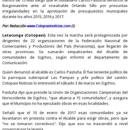
Burgomaestre ante el vicealcalde Orlando Sillo por presuntas
irregularidades en la aprobación de presupuestos municipales
durante los años 2015, 2016 y 2017.
Por: Redacción
www.Cotopaxinoticias.com
(I)
Latacunga (Cotopaxi).
Esta vez la marcha será protagonizada por
dirigentes de 22 organizaciones de la Federación Nacional de
Comerciantes y Productores del País (Fenacomip), que llegarán de
otras provincias. Se sumarán simpatizantes del Alcalde de
comunidades de Sigchos, según informó el departamento de
Comunicación.
Quien denunció al alcalde es Carlos Pastuña. Él fue teniente político de
la parroquia subtropical Las Pampas y jefe político del cantón.
Cotopaxi Noticias lo entrevistó el sábado 3 de marzo en Sigchos.
Pastuña dijo que preside la Unión de Organizaciones Campesinas del
Noroccidente de Sigchos, “que abarca a 15 comunidades”, y asegura
que el Municipio no ha ejecutado obras en esas localidades.
Señaló que el 10 de enero de 2017 esas comunidades ya se
levantaron en protesta contra el Alcalde para exigir obras, pero que
“no se tomaron correctivos”. Dijo que eso no trascendió a nivel
provincial por la lejanía.