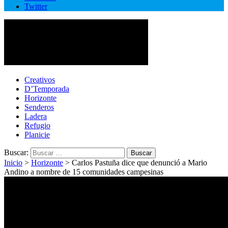
Twitter
Cotopaxi Noticias
Primer periódico multimedia del centro del país
Creativos
D’Temporada
Horizonte
Senderos
Ladera
Refugio
Planicie
Buscar:
Inicio
>
Horizonte
>
Carlos Pastuña dice que denunció a Mario
Andino a nombre de 15 comunidades campesinas