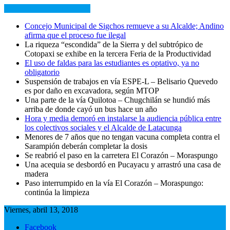
NOTICIAS RECIENTES
Concejo Municipal de Sigchos remueve a su Alcalde; Andino
afirma que el proceso fue ilegal
La riqueza “escondida” de la Sierra y del subtrópico de
Cotopaxi se exhibe en la tercera Feria de la Productividad
El uso de faldas para las estudiantes es optativo, ya no
obligatorio
Suspensión de trabajos en vía ESPE-L – Belisario Quevedo
es por daño en excavadora, según MTOP
Una parte de la vía Quilotoa – Chugchilán se hundió más
arriba de donde cayó un bus hace un año
Hora y media demoró en instalarse la audiencia pública entre
los colectivos sociales y el Alcalde de Latacunga
Menores de 7 años que no tengan vacuna completa contra el
Sarampión deberán completar la dosis
Se reabrió el paso en la carretera El Corazón – Moraspungo
Una acequia se desbordó en Pucayacu y arrastró una casa de
madera
Paso interrumpido en la vía El Corazón – Moraspungo:
continúa la limpieza
Viernes, abril 13, 2018
Facebook