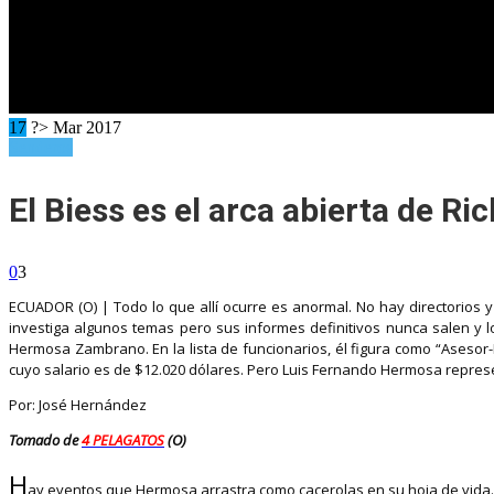
17
?> Mar 2017
Senderos
El Biess es el arca abierta de R
0
3
ECUADOR (O) | Todo lo que allí ocurre es anormal. No hay directorios
investiga algunos temas pero sus informes definitivos nunca salen y 
Hermosa Zambrano. En la lista de funcionarios, él figura como “Asesor-D
cuyo salario es de $12.020 dólares. Pero Luis Fernando Hermosa represen
Por: José Hernández
Tomado de
4 PELAGATOS
(O)
H
ay eventos que Hermosa arrastra como cacerolas en su hoja de vida.