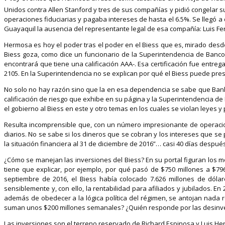
Unidos contra Allen Stanford y tres de sus compañías y pidió congelar s
operaciones fiduciarias y pagaba intereses de hasta el 6.5%. Se llegó a
Guayaquil la ausencia del representante legal de esa compañía: Luis Fe
Hermosa es hoy el poder tras el poder en el Biess que es, mirado desde 
Biess goza, como dice un funcionario de la Superintendencia de Bancos, 
encontrará que tiene una calificación AAA-. Esa certificación fue entre
2105. En la Superintendencia no se explican por qué el Biess puede pre
No solo no hay razón sino que la en esa dependencia se sabe que BankWatch
calificación de riesgo que exhibe en su página y la Superintendencia de
el gobierno al Biess en este y otro temas en los cuales se violan leyes y
Resulta incomprensible que, con un número impresionante de operacion
diarios. No se sabe si los dineros que se cobran y los intereses que se
la situación financiera al 31 de diciembre de 2016”… casi 40 días despu
¿Cómo se manejan las inversiones del Biess? En su portal figuran los mo
tiene que explicar, por ejemplo, por qué pasó de $750 millones a $796
septiembre de 2016, el Biess había colocado 7.626 millones de dóla
sensiblemente y, con ello, la rentabilidad para afiliados y jubilados.
además de obedecer a la lógica política del régimen, se antojan nada
suman unos $200 millones semanales? ¿Quién responde por las desinversi
Las inversiones son el terreno reservado de Richard Espinosa y Luis He