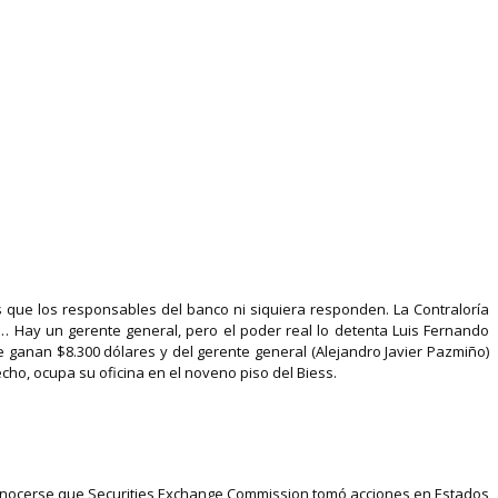
 que los responsables del banco ni siquiera responden. La Contraloría
… Hay un gerente general, pero el poder real lo detenta Luis Fernando
ue ganan $8.300 dólares y del gerente general (Alejandro Javier Pazmiño)
cho, ocupa su oficina en el noveno piso del Biess.
 conocerse que Securities Exchange Commission tomó acciones en Estados