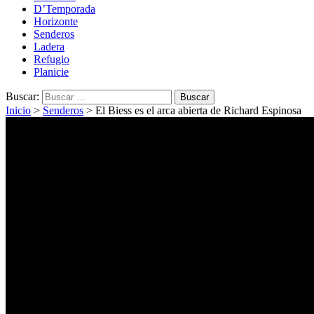
D’Temporada
Horizonte
Senderos
Ladera
Refugio
Planicie
Buscar:
Inicio
>
Senderos
>
El Biess es el arca abierta de Richard Espinosa