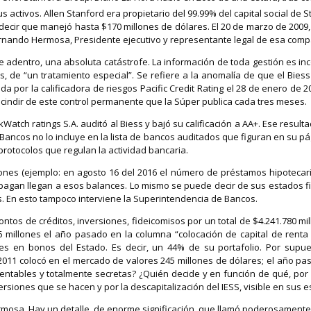
us activos. Allen Stanford era propietario del 99.99% del capital social 
 decir que manejó hasta $170 millones de dólares. El 20 de marzo de 2009,
rnando Hermosa, Presidente ejecutivo y representante legal de esa compa
adentro, una absoluta catástrofe. La información de toda gestión es inco
de “un tratamiento especial”. Se refiere a la anomalía de que el Biess n
gada por la calificadora de riesgos Pacific Credit Rating el 28 de enero 
scindir de este control permanente que la Súper publica cada tres meses.
 ratings S.A. auditó al Biess y bajó su calificación a AA+. Ese resultado 
 Bancos no lo incluye en la lista de bancos auditados que figuran en su pá
 protocolos que regulan la actividad bancaria.
es (ejemplo: en agosto 16 del 2016 el número de préstamos hipotecario
 pagan llegan a esos balances. Lo mismo se puede decir de sus estados fi
és. En esto tampoco interviene la Superintendencia de Bancos.
ntos de créditos, inversiones, fideicomisos por un total de $4.241.780 m
 millones el año pasado en la columna “colocación de capital de renta f
res en bonos del Estado. Es decir, un 44% de su portafolio. Por supue
 En 2011 colocó en el mercado de valores 245 millones de dólares; el año 
 rentables y totalmente secretas? ¿Quién decide y en función de qué, po
ones que se hacen y por la descapitalización del IESS, visible en sus es
rmosa. Hay un detalle, de enorme significación, que llamó poderosamente