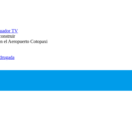
Ecuador TV
construir
en el Aeropuerto Cotopaxi
adrugada