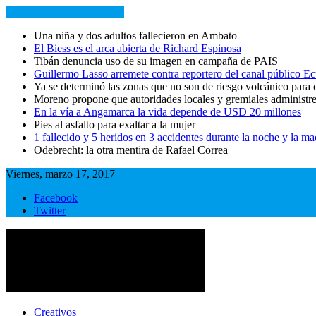
NOTICIAS RECIENTES
Una niña y dos adultos fallecieron en Ambato
El Biess es el arca abierta de Richard Espinosa
Tibán denuncia uso de su imagen en campaña de PAIS
Guillermo Lasso arremete contra reportero del canal público 
Ya se determinó las zonas que no son de riesgo volcánico para 
Moreno propone que autoridades locales y gremiales administr
En la vía a Angamarca la vida depende de USD 20 millones
Pies al asfalto para exaltar a la mujer
1 fallecido y 5 heridos en 3 accidentes durante la noche y la m
Odebrecht: la otra mentira de Rafael Correa
Viernes, marzo 17, 2017
Facebook
Twitter
Primer periódico multimedia del centro del país
Primer periódico multimedia del centro del país
Creativos