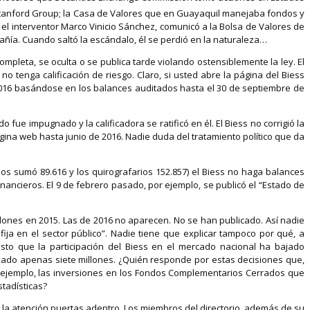
de Stanford Group; la Casa de Valores que en Guayaquil manejaba fondos y
 el interventor Marco Vinicio Sánchez, comunicó a la Bolsa de Valores de
ñía. Cuando saltó la escándalo, él se perdió en la naturaleza…
mpleta, se oculta o se publica tarde violando ostensiblemente la ley. El
o tenga calificación de riesgo. Claro, si usted abre la página del Biess
de 2016 basándose en los balances auditados hasta el 30 de septiembre de
fue impugnado y la calificadora se ratificó en él. El Biess no corrigió la
gina web hasta junio de 2016. Nadie duda del tratamiento político que da
s sumó 89.616 y los quirografarios 152.857) el Biess no haga balances
nancieros. El 9 de febrero pasado, por ejemplo, se publicó el “Estado de
illones en 2015. Las de 2016 no aparecen. No se han publicado. Así nadie
ija en el sector público”. Nadie tiene que explicar tampoco por qué, a
sto que la participación del Biess en el mercado nacional ha bajado
pasado apenas siete millones. ¿Quién responde por estas decisiones que,
r ejemplo, las inversiones en los Fondos Complementarios Cerrados que
tadísticas?
 la atención puertas adentro. Los miembros del directorio, además de su