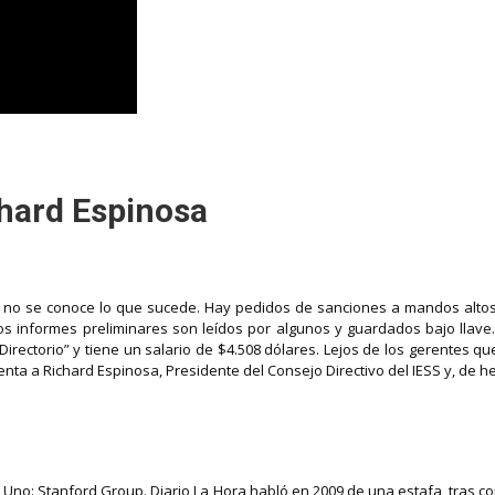
ichard Espinosa
 y no se conoce lo que sucede. Hay pedidos de sanciones a mandos altos
los informes preliminares son leídos por algunos y guardados bajo llave
irectorio” y tiene un salario de $4.508 dólares. Lejos de los gerentes q
ta a Richard Espinosa, Presidente del Consejo Directivo del IESS y, de he
 Uno: Stanford Group. Diario La Hora habló en 2009 de una estafa, tras