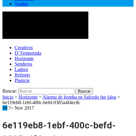
Twitter
Cotopaxi Noticias
Primer periódico multimedia del centro del país
Creativos
D’Temporada
Horizonte
Senderos
Ladera
Refugio
Planicie
Buscar:
Inicio
>
Horizonte
>
Alarma de bomba en Salcedo fue falsa
>
6e119eb8-1ebf-400c-befd-9385a4f4ec8c
10
?> Nov 2017
6e119eb8-1ebf-400c-befd-