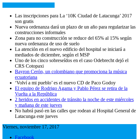
NOTICIAS RECIENTES
Las inscripciones para La ‘10K Ciudad de Latacunga’ 2017
son gratis
Nueva ordenanza dará un plazo de un año para regularizar las
construcciones informales
Zona para no construcción se reduce del 65% al 15% según
nueva ordenanza de uso de suelo
La atención en el nuevo edificio del hospital se iniciará a
mediados de diciembre, según el MSP
Uno de los cinco sobreseídos en el caso Odebrecht dejó el
CRS Cotopaxi
Bayron Cerón, un colombiano que promociona la música
ecuatoriana
‘Volví a mi pueblo’ es el nuevo CD de Paco Godoy
El equipo de Rodrigo Agama y Pablo Pérez se retira de la
Vuelta a la República
2 heridos en accidentes de tránsito la noche de este miércoles
y mañana de este jueves
No habrá pasó en las calles que rodean al Hospital General de
Latacunga este jueves
Viernes, noviembre 17, 2017
Facebook