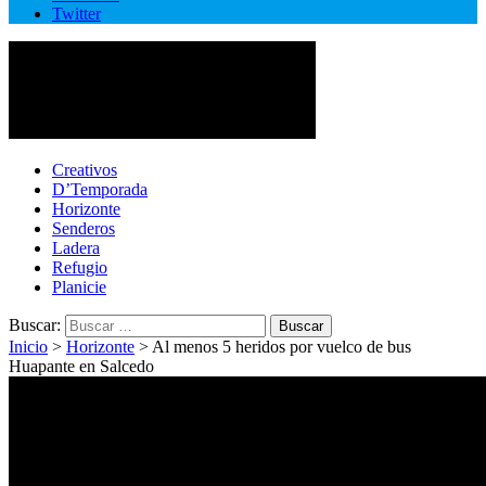
Twitter
Cotopaxi Noticias
Primer periódico multimedia del centro del país
Creativos
D’Temporada
Horizonte
Senderos
Ladera
Refugio
Planicie
Buscar:
Inicio
>
Horizonte
>
Al menos 5 heridos por vuelco de bus
Huapante en Salcedo