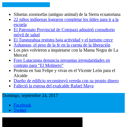
NOTICIAS RECIENTES
Siluetas zoomorfas (antiguo animal) de la Sierra ecuatoriana
22 niños indígenas lograron completar los útiles para ir a la
escuela
El Patronato Provincial de Cotopaxi adquirió consultorio
móvil de salud
El Tungurahua registra baja actividad y el turismo crece
Ashangas, el peso de la fe en la cuesta de la liberación
Los pies volvieron a inquietarse con la Mama Negra de La
Merced
Foro Latacunga denuncia presuntas irregularidades en
contrato para “El Molinero”
Protesta en San Felipe y vivas en el Vicente León para el
Alcalde
Dueño de edificio reconstruyó vereda con su propio dinero
Falleció la esposa del exalcalde Rafael Maya
Domingo, septiembre 24, 2017
Facebook
Twitter