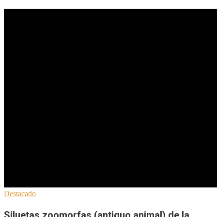
Destacado
Siluetas zoomorfas (antiguo animal) de la