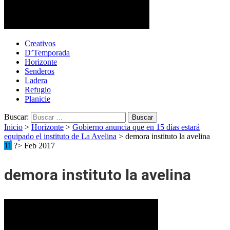
Cotopaxi Noticias
Primer periódico multimedia del centro del país
Creativos
D’Temporada
Horizonte
Senderos
Ladera
Refugio
Planicie
Buscar:
Inicio
>
Horizonte
>
Gobierno anuncia que en 15 días estará
equipado el instituto de La Avelina
>
demora instituto la avelina
11
?> Feb 2017
demora instituto la avelina