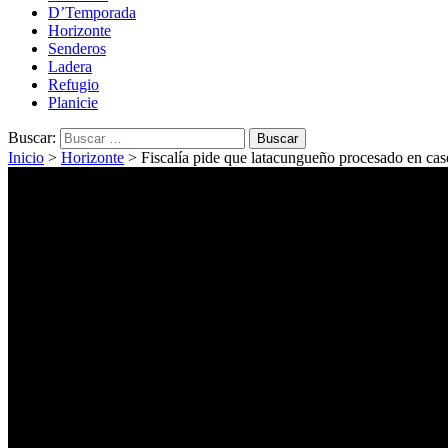
D’Temporada
Horizonte
Senderos
Ladera
Refugio
Planicie
Buscar:
Inicio
>
Horizonte
>
Fiscalía pide que latacungueño procesado en c