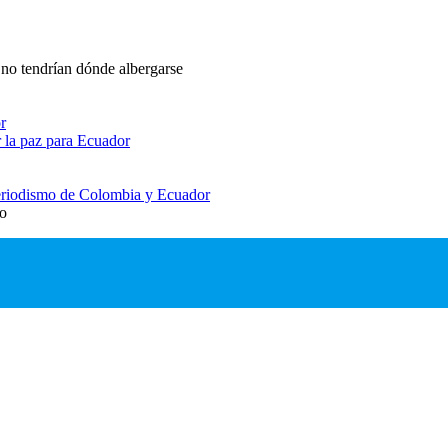
 no tendrían dónde albergarse
r
 la paz para Ecuador
 periodismo de Colombia y Ecuador
io