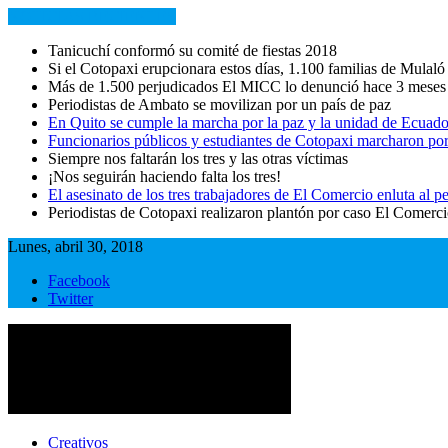
NOTICIAS RECIENTES
Tanicuchí conformó su comité de fiestas 2018
Si el Cotopaxi erupcionara estos días, 1.100 familias de Mulaló
Más de 1.500 perjudicados El MICC lo denunció hace 3 meses
Periodistas de Ambato se movilizan por un país de paz
En Quito se cumple la marcha por la paz y la unidad de Ecuado
Funcionarios públicos y estudiantes de Cotopaxi marcharon por
Siempre nos faltarán los tres y las otras víctimas
¡Nos seguirán haciendo falta los tres!
El asesinato de los tres trabajadores de El Comercio enluta al
Periodistas de Cotopaxi realizaron plantón por caso El Comerc
Lunes, abril 30, 2018
Facebook
Twitter
Cotopaxi Noticias
Primer periódico multimedia del centro del país
Creativos