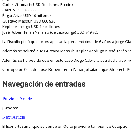
Carlos Villamarín USD 6 millones Ramiro
Carrillo USD 200 000
Édgar Arias USD 10 millones
Gustavo Massuh USD 860 930
Kepler Verduga USD 1,4 millones
José Rubén Terán Naranjo (de Latacunga) USD 749 705
La Fiscalía pidió que se les aplique la pena máxima de 6 años a Jorge Glas
Además se solicitó que Gustavo Massuh, Kepler Verduga y José Terán re
Además se ha pedido que en este caso Diego Cabrera sea declarado in
CorrupciónEcuadorJosé Rubén Terán NaranjoLatacungaOdebrechtPol
Navegación de entradas
Previous Article
¡Gracias!
Next Article
El licor artesanal que se vende en Quito proviene también de Cotopaxi