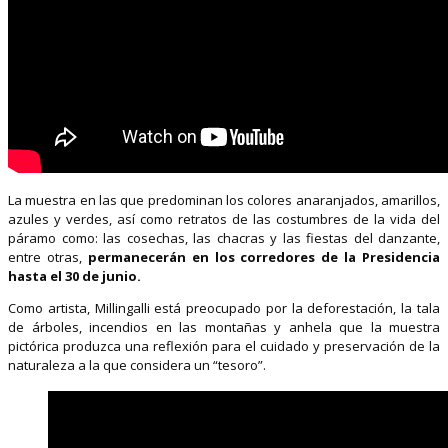
La muestra en las que predominan los colores anaranjados, amarillos,
azules y verdes, así como retratos de las costumbres de la vida del
páramo como: las cosechas, las chacras y las fiestas del danzante,
entre otras,
permanecerán en los corredores de la Presidencia
hasta el 30 de junio.
Como artista, Millingalli está preocupado por la deforestación, la tala
de árboles, incendios en las montañas y anhela que la muestra
pictórica produzca una reflexión para el cuidado y preservación de la
naturaleza a la que considera un “tesoro”.