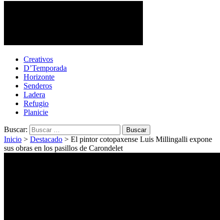
Cotopaxi Noticias
Primer periódico multimedia del centro del país
Creativos
D’Temporada
Horizonte
Senderos
Ladera
Refugio
Planicie
Buscar:
Inicio
>
Destacado
>
El pintor cotopaxense Luis Millingalli expone
sus obras en los pasillos de Carondelet