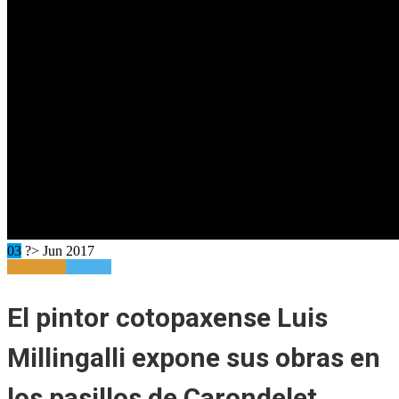
03
?> Jun 2017
Destacado
Refugio
El pintor cotopaxense Luis
Millingalli expone sus obras en
los pasillos de Carondelet