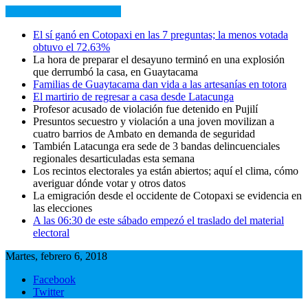
NOTICIAS RECIENTES
El sí ganó en Cotopaxi en las 7 preguntas; la menos votada
obtuvo el 72.63%
La hora de preparar el desayuno terminó en una explosión
que derrumbó la casa, en Guaytacama
Familias de Guaytacama dan vida a las artesanías en totora
El martirio de regresar a casa desde Latacunga
Profesor acusado de violación fue detenido en Pujilí
Presuntos secuestro y violación a una joven movilizan a
cuatro barrios de Ambato en demanda de seguridad
También Latacunga era sede de 3 bandas delincuenciales
regionales desarticuladas esta semana
Los recintos electorales ya están abiertos; aquí el clima, cómo
averiguar dónde votar y otros datos
La emigración desde el occidente de Cotopaxi se evidencia en
las elecciones
A las 06:30 de este sábado empezó el traslado del material
electoral
Martes, febrero 6, 2018
Facebook
Twitter