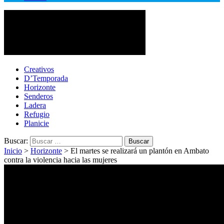
Cotopaxi Noticias
Primer periódico multimedia del centro del país
Creativos
D’Temporada
Horizonte
Senderos
Ladera
Refugio
Planicie
Buscar:
Inicio
>
Horizonte
>
El martes se realizará un plantón en Ambato
contra la violencia hacia las mujeres