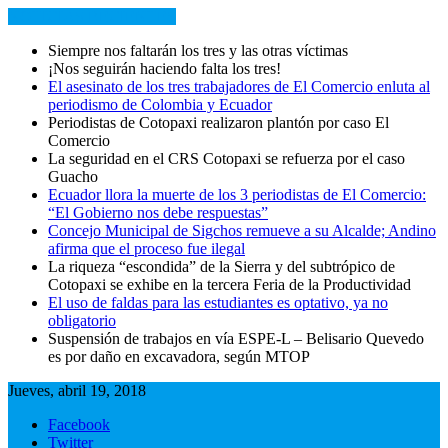
NOTICIAS RECIENTES
Siempre nos faltarán los tres y las otras víctimas
¡Nos seguirán haciendo falta los tres!
El asesinato de los tres trabajadores de El Comercio enluta al
periodismo de Colombia y Ecuador
Periodistas de Cotopaxi realizaron plantón por caso El
Comercio
La seguridad en el CRS Cotopaxi se refuerza por el caso
Guacho
Ecuador llora la muerte de los 3 periodistas de El Comercio:
“El Gobierno nos debe respuestas”
Concejo Municipal de Sigchos remueve a su Alcalde; Andino
afirma que el proceso fue ilegal
La riqueza “escondida” de la Sierra y del subtrópico de
Cotopaxi se exhibe en la tercera Feria de la Productividad
El uso de faldas para las estudiantes es optativo, ya no
obligatorio
Suspensión de trabajos en vía ESPE-L – Belisario Quevedo
es por daño en excavadora, según MTOP
Jueves, abril 19, 2018
Facebook
Twitter