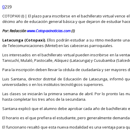
0
219
COTOPAXI (I) | El plazo para inscribirse en el bachillerato virtual venc
décimo año de educación general básica y que dejaron de estudiar hac
Por: Redacción
www.Cotopaxinoticias.com
(I)
Latacunga (Cotopaxi).
Ellos podrán estudiar a su ritmo mediante una 
de Telecomunicaciones (Mintel) en las cabeceras parroquiales.
Los interesados en el bachillerato virtual pueden inscribirse en la vent
Tanicuchí, Mulaló, Pastocalle, Aláquez (Latacunga) y Cusubamba (Salcedo
Para la inscripción deben llevar la cédula de ciudadanía y ser mayores de
Luis Santana, director distrital de Educación de Latacunga, informó q
universidades o en los institutos tecnológicos superiores.
Las clases se iniciarán la primera semana de abril. Por lo pronto las
hasta completar los tres años de la secundaria.
Santana explicó que el alumno debe aprobar cada año de bachillerato 
El horario es el que prefiera el estudiante, pero generalmente demand
El funcionario resaltó que esta nueva modalidad es una ventaja para q