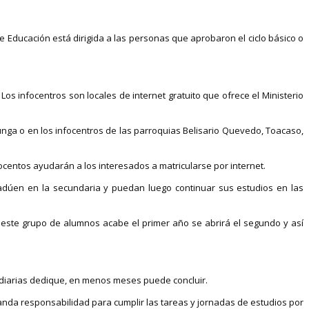
de Educación está dirigida a las personas que aprobaron el ciclo básico o
s infocentros son locales de internet gratuito que ofrece el Ministerio
acunga o en los infocentros de las parroquias Belisario Quevedo, Toacaso,
nfocentos ayudarán a los interesados a matricularse por internet.
 gradúen en la secundaria y puedan luego continuar sus estudios en las
e este grupo de alumnos acabe el primer año se abrirá el segundo y así
 diarias dedique, en menos meses puede concluir.
nda responsabilidad para cumplir las tareas y jornadas de estudios por