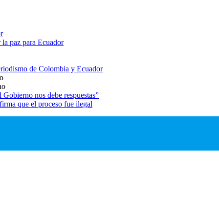
r
 la paz para Ecuador
 periodismo de Colombia y Ecuador
io
ho
El Gobierno nos debe respuestas”
rma que el proceso fue ilegal