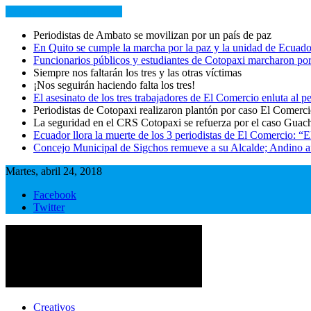
NOTICIAS RECIENTES
Periodistas de Ambato se movilizan por un país de paz
En Quito se cumple la marcha por la paz y la unidad de Ecuado
Funcionarios públicos y estudiantes de Cotopaxi marcharon por
Siempre nos faltarán los tres y las otras víctimas
¡Nos seguirán haciendo falta los tres!
El asesinato de los tres trabajadores de El Comercio enluta al
Periodistas de Cotopaxi realizaron plantón por caso El Comerc
La seguridad en el CRS Cotopaxi se refuerza por el caso Guac
Ecuador llora la muerte de los 3 periodistas de El Comercio: “
Concejo Municipal de Sigchos remueve a su Alcalde; Andino afi
Martes, abril 24, 2018
Facebook
Twitter
Cotopaxi Noticias
Primer periódico multimedia del centro del país
Creativos