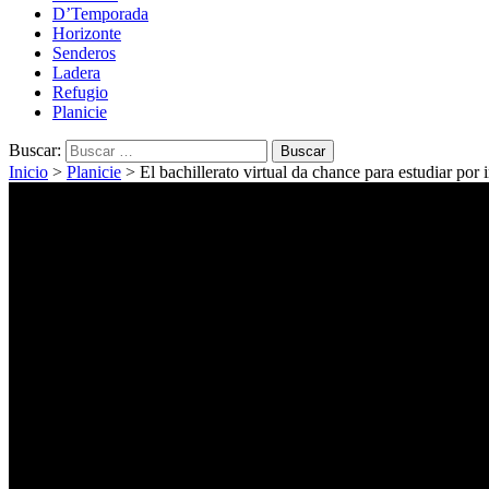
D’Temporada
Horizonte
Senderos
Ladera
Refugio
Planicie
Buscar:
Inicio
>
Planicie
>
El bachillerato virtual da chance para estudiar por i