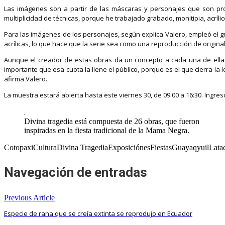
Las imágenes son a partir de las máscaras y personajes que son pr
multiplicidad de técnicas, porque he trabajado grabado, monitipia, acrílico
Para las imágenes de los personajes, según explica Valero, empleó el gr
acrílicas, lo que hace que la serie sea como una reproducción de original
Aunque el creador de estas obras da un concepto a cada una de ellas, 
importante que esa cuota la llene el público, porque es el que cierra la 
afirma Valero.
La muestra estará abierta hasta este viernes 30, de 09:00 a 16:30. Ingreso
Divina tragedia está compuesta de 26 obras, que fueron
inspiradas en la fiesta tradicional de la Mama Negra.
CotopaxiCulturaDivina TragediaExposiciónesFiestasGuayaqyuilLata
Navegación de entradas
Previous Article
Especie de rana que se creía extinta se reprodujo en Ecuador