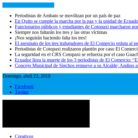
NOTICIAS RECIENTES
Periodistas de Ambato se movilizan por un país de paz
En Quito se cumple la marcha por la paz y la unidad de Ecuado
Funcionarios públicos y estudiantes de Cotopaxi marcharon por
Siempre nos faltarán los tres y las otras víctimas
¡Nos seguirán haciendo falta los tres!
El asesinato de los tres trabajadores de El Comercio enluta al
Periodistas de Cotopaxi realizaron plantón por caso El Comerc
La seguridad en el CRS Cotopaxi se refuerza por el caso Guac
Ecuador llora la muerte de los 3 periodistas de El Comercio: “
Concejo Municipal de Sigchos remueve a su Alcalde; Andino afi
Domingo, abril 22, 2018
Facebook
Twitter
Cotopaxi Noticias
Primer periódico multimedia del centro del país
Creativos