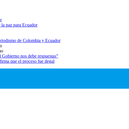
r
 la paz para Ecuador
 periodismo de Colombia y Ecuador
io
ho
El Gobierno nos debe respuestas”
rma que el proceso fue ilegal