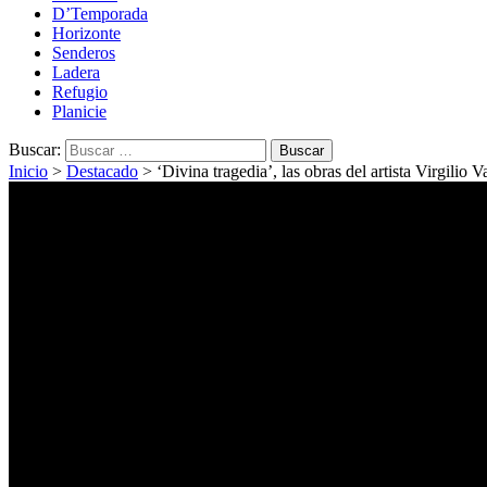
D’Temporada
Horizonte
Senderos
Ladera
Refugio
Planicie
Buscar:
Inicio
>
Destacado
>
‘Divina tragedia’, las obras del artista Virgilio V