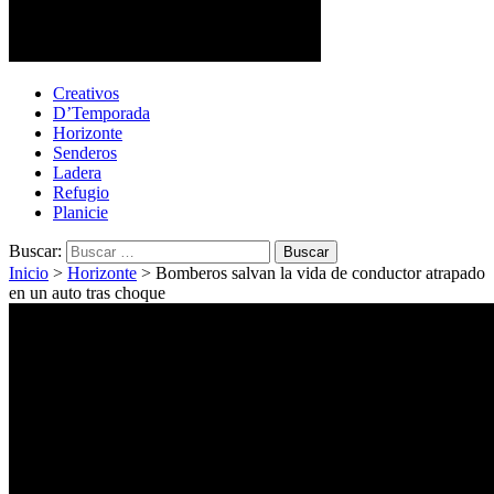
Cotopaxi Noticias
Primer periódico multimedia del centro del país
Creativos
D’Temporada
Horizonte
Senderos
Ladera
Refugio
Planicie
Buscar:
Inicio
>
Horizonte
>
Bomberos salvan la vida de conductor atrapado
en un auto tras choque