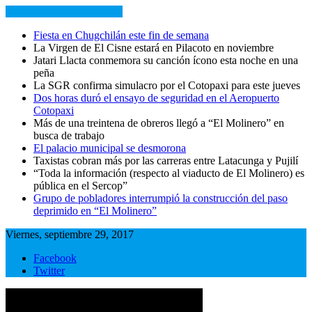
NOTICIAS RECIENTES
Fiesta en Chugchilán este fin de semana
La Virgen de El Cisne estará en Pilacoto en noviembre
Jatari Llacta conmemora su canción ícono esta noche en una
peña
La SGR confirma simulacro por el Cotopaxi para este jueves
Dos horas duró el ensayo de seguridad en el Aeropuerto
Cotopaxi
Más de una treintena de obreros llegó a “El Molinero” en
busca de trabajo
El palacio municipal se desmorona
Taxistas cobran más por las carreras entre Latacunga y Pujilí
“Toda la información (respecto al viaducto de El Molinero) es
pública en el Sercop”
Grupo de pobladores interrumpió la construcción del paso
deprimido en “El Molinero”
Viernes, septiembre 29, 2017
Facebook
Twitter