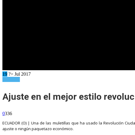
19
?> Jul 2017
Senderos
Ajuste en el mejor estilo revoluc
0
336
ECUADOR (O) | Una de las muletillas que ha usado la Revolución Ciud
ajuste o ningún paquetazo económico.