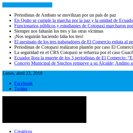
NOTICIAS RECIENTES
Periodistas de Ambato se movilizan por un país de paz
En Quito se cumple la marcha por la paz y la unidad de Ecuado
Funcionarios públicos y estudiantes de Cotopaxi marcharon por
Siempre nos faltarán los tres y las otras víctimas
¡Nos seguirán haciendo falta los tres!
El asesinato de los tres trabajadores de El Comercio enluta al
Periodistas de Cotopaxi realizaron plantón por caso El Comerc
La seguridad en el CRS Cotopaxi se refuerza por el caso Guac
Ecuador llora la muerte de los 3 periodistas de El Comercio: “
Concejo Municipal de Sigchos remueve a su Alcalde; Andino afi
Lunes, abril 23, 2018
Facebook
Twitter
Cotopaxi Noticias
Primer periódico multimedia del centro del país
Creativos