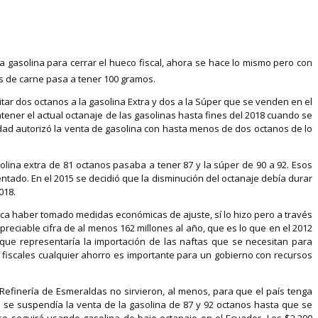
la gasolina para cerrar el hueco fiscal, ahora se hace lo mismo pero con
os de carne pasa a tener 100 gramos.
tar dos octanos a la gasolina Extra y dos a la Súper que se venden en el
tener el actual octanaje de las gasolinas hasta fines del 2018 cuando se
vidad autorizó la venta de gasolina con hasta menos de dos octanos de lo
olina extra de 81 octanos pasaba a tener 87 y la súper de 90 a 92. Esos
ntado. En el 2015 se decidió que la disminución del octanaje debía durar
018.
nca haber tomado medidas económicas de ajuste, sí lo hizo pero a través
reciable cifra de al menos 162 millones al año, que es lo que en el 2012
 que representaría la importación de las naftas que se necesitan para
as fiscales cualquier ahorro es importante para un gobierno con recursos
Refinería de Esmeraldas no sirvieron, al menos, para que el país tenga
 se suspendía la venta de la gasolina de 87 y 92 octanos hasta que se
se seguirá usando gasolina de bajo octanaje en el Ecuador. Los $2.200