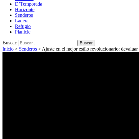
D’Temporada
Horizonte
Senderos
Ladera
Refugio
Planicie
Buscar:
Inicio
>
Senderos
>
Ajuste en el mejor estilo revolucionario: devaluar 