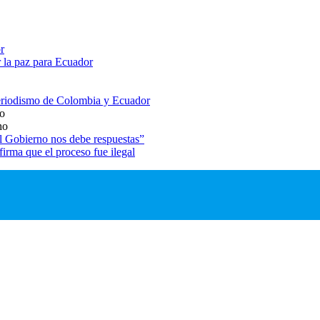
r
 la paz para Ecuador
 periodismo de Colombia y Ecuador
io
ho
El Gobierno nos debe respuestas”
rma que el proceso fue ilegal