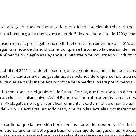
a tal larga noche neoliberal cada cierto tiempo se elevaba el precio de 
Es como la hamburguesa que sigue costando 5 dólares pero que de 120 gram
ecisión tomada por el gobierno de Rafael Correa en diciembre del 2015: qui
egún una nota de diario El Comercio, que se ha tomado la decisión de man
a Súper de 92. Según esa agencia, el Ministerio de Industrias y Producti
 a abril del 2012 cuando el gobierno, de ese entonces, anunció que la gas
 restar, a cada una de las gasolinas, dos octanos de lo que se había aume
esulta que se hará una nueva prórroga de la medida: hasta por lo menos 2
ocho como se dice, el gobierno de Rafael Correa, que tanto se jactó de nu
u precio en el mismo nivel. Así, el Estado se ahorraba además la nada desp
. 4Pelagatos no logró identificar el monto exacto ni el volumen actual
s del 2015. Es evidente, en todo caso, que bajo las actuales circunstanci
se confirma que la inversión hecha en las obras de repotenciación de la 
s que se usó en el 2015 para bajar el octanaje de las gasolinas fue que
o, ese trabajo concluyó con escándalos de sobreprecio de por medio y 