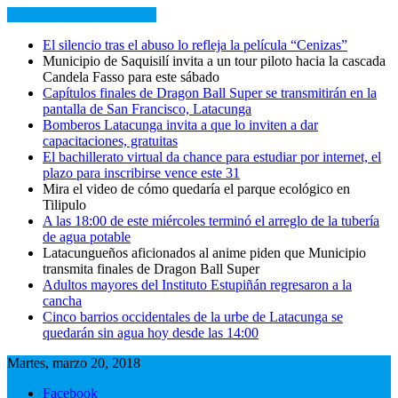
NOTICIAS RECIENTES
El silencio tras el abuso lo refleja la película “Cenizas”
Municipio de Saquisilí invita a un tour piloto hacia la cascada
Candela Fasso para este sábado
Capítulos finales de Dragon Ball Super se transmitirán en la
pantalla de San Francisco, Latacunga
Bomberos Latacunga invita a que lo inviten a dar
capacitaciones, gratuitas
El bachillerato virtual da chance para estudiar por internet, el
plazo para inscribirse vence este 31
Mira el video de cómo quedaría el parque ecológico en
Tilipulo
A las 18:00 de este miércoles terminó el arreglo de la tubería
de agua potable
Latacungueños aficionados al anime piden que Municipio
transmita finales de Dragon Ball Super
Adultos mayores del Instituto Estupiñán regresaron a la
cancha
Cinco barrios occidentales de la urbe de Latacunga se
quedarán sin agua hoy desde las 14:00
Martes, marzo 20, 2018
Facebook