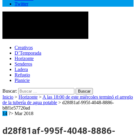
Twitter
Cotopaxi Noticias
Primer periódico multimedia del centro del país
Creativos
D’Temporada
Horizonte
Senderos
Ladera
Refugio
Planicie
Buscar:
Inicio
>
Horizonte
>
A las 18:00 de este miércoles terminó el arreglo
de la tubería de agua potable
>
d28f81af-995f-4048-8886-
b8f1e57720ad
14
?> Mar 2018
d28f81af-995f-4048-8886-