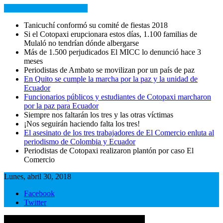
NOTICIAS RECIENTES
Tanicuchí conformó su comité de fiestas 2018
Si el Cotopaxi erupcionara estos días, 1.100 familias de
Mulaló no tendrían dónde albergarse
Más de 1.500 perjudicados El MICC lo denunció hace 3
meses
Periodistas de Ambato se movilizan por un país de paz
En Quito se cumple la marcha por la paz y la unidad de
Ecuador
Funcionarios públicos y estudiantes de Cotopaxi marcharon
por la paz para Ecuador
Siempre nos faltarán los tres y las otras víctimas
¡Nos seguirán haciendo falta los tres!
El asesinato de los tres trabajadores de El Comercio enluta al
periodismo de Colombia y Ecuador
Periodistas de Cotopaxi realizaron plantón por caso El
Comercio
Lunes, abril 30, 2018
Facebook
Twitter