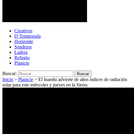
Cotopaxi Noticias
Primer periódico multimedia del centro del país
Creativos
D’Temporada
Horizonte
Senderos
Ladera
Refugio
Planicie
Buscar:
Inicio
>
Planicie
>
El Inamhi advierte de altos índices de radiación
solar para este miércoles y jueves en la Sierra