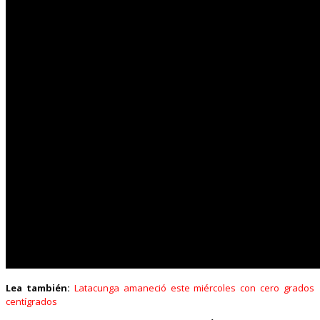
Lea también:
Latacunga amaneció este miércoles con cero grados
centígrados