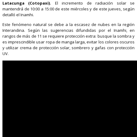
Latacunga (Cotopaxi).
El incremento de radiación solar se
mantendrá de 10:00 a 15:00 de este miércoles y de este jueves, según
detalló el Inamhi.
Este fenómeno natural se debe a la escasez de nubes en la región
Interandina. Según las sugerencias difundidas por el Inamhi, en
rangos de más de 11 se requiere protección extra: busque la sombra y
es imprescindible usar ropa de manga larga, evitar los colores oscuros
y utilizar crema de protección solar, sombrero y gafas con protección
UV.