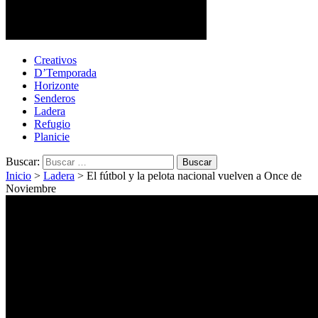
Primer periódico multimedia del centro del país
Primer periódico multimedia del centro del país
Creativos
D’Temporada
Horizonte
Senderos
Ladera
Refugio
Planicie
Buscar:
Inicio
>
Ladera
>
El fútbol y la pelota nacional vuelven a Once de
Noviembre