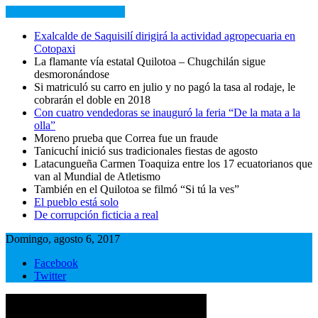
NOTICIAS RECIENTES
Exalcalde de Saquisilí dirigirá la actividad agropecuaria en
Cotopaxi
La flamante vía estatal Quilotoa – Chugchilán sigue
desmoronándose
Si matriculó su carro en julio y no pagó la tasa al rodaje, le
cobrarán el doble en 2018
Con cuatro vendedoras se inauguró la feria “De la mata a la
olla”
Moreno prueba que Correa fue un fraude
Tanicuchí inició sus tradicionales fiestas de agosto
Latacungueña Carmen Toaquiza entre los 17 ecuatorianos que
van al Mundial de Atletismo
También en el Quilotoa se filmó “Si tú la ves”
El pueblo está solo
De corrupción ficticia a real
Domingo, agosto 6, 2017
Facebook
Twitter