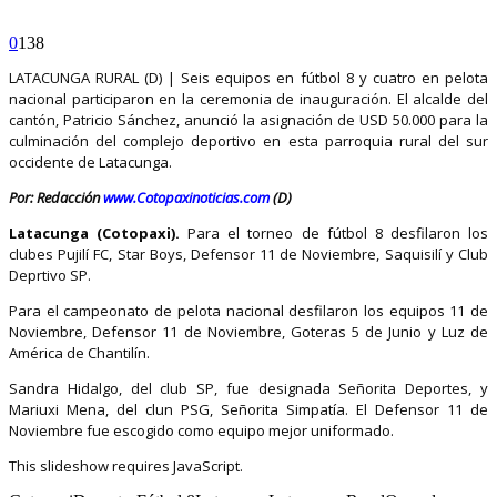
0
138
LATACUNGA RURAL (D) | Seis equipos en fútbol 8 y cuatro en pelota
nacional participaron en la ceremonia de inauguración. El alcalde del
cantón, Patricio Sánchez, anunció la asignación de USD 50.000 para la
culminación del complejo deportivo en esta parroquia rural del sur
occidente de Latacunga.
Por: Redacción
www.Cotopaxinoticias.com
(D)
Latacunga (Cotopaxi).
Para el torneo de fútbol 8 desfilaron los
clubes Pujilí FC, Star Boys, Defensor 11 de Noviembre, Saquisilí y Club
Deprtivo SP.
Para el campeonato de pelota nacional desfilaron los equipos 11 de
Noviembre, Defensor 11 de Noviembre, Goteras 5 de Junio y Luz de
América de Chantilín.
Sandra Hidalgo, del club SP, fue designada Señorita Deportes, y
Mariuxi Mena, del clun PSG, Señorita Simpatía. El Defensor 11 de
Noviembre fue escogido como equipo mejor uniformado.
This slideshow requires JavaScript.