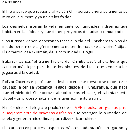
de 40 años.
El hielo sólido que recubría al volcán Chimborazo ahora solamente se
mira en la cumbre y ya no en las faldas.
Los deshielos alteran la vida en siete comunidades indígenas que
habitan en las faldas, y que tienen proyectos de turismo comunitario.
“Los turistas vienen esperando tocar el hielo del Chimborazo. Nos da
miedo pensar que algún momento no tendremos ese atractivo”, dijo a
El Comercio José Guamán, de la comunidad Pulinguí.
Baltazar Ushca, “el último hielero del Chimborazo”, ahora tiene que
caminar más lejos para bajar los bloques de hielo que vende a las
jugueras d la ciudad.
Bolívar Cáceres explicó que el deshielo en este nevado se debe a tres
causas: la ceniza volcánica llegada desde el Tungurahua, que hace
que el hielo del Chimborazo absorba más el calor, el calentamiento
global y un proceso natural de rejuvenecimiento glaciar.
El miércoles, El Telégrafo publicó que
el MAE impulsa programas para
el mejoramiento de prácticas agrícolas
que retengan la humedad del
suelo y generen microclimas para diversificar cultivos.
El plan contempla tres aspectos básicos: adaptación, mitigación y