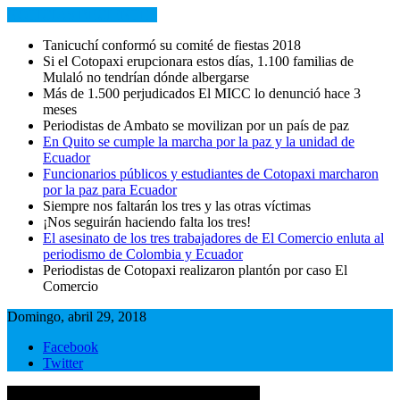
NOTICIAS RECIENTES
Tanicuchí conformó su comité de fiestas 2018
Si el Cotopaxi erupcionara estos días, 1.100 familias de
Mulaló no tendrían dónde albergarse
Más de 1.500 perjudicados El MICC lo denunció hace 3
meses
Periodistas de Ambato se movilizan por un país de paz
En Quito se cumple la marcha por la paz y la unidad de
Ecuador
Funcionarios públicos y estudiantes de Cotopaxi marcharon
por la paz para Ecuador
Siempre nos faltarán los tres y las otras víctimas
¡Nos seguirán haciendo falta los tres!
El asesinato de los tres trabajadores de El Comercio enluta al
periodismo de Colombia y Ecuador
Periodistas de Cotopaxi realizaron plantón por caso El
Comercio
Domingo, abril 29, 2018
Facebook
Twitter