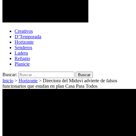
Cotopaxi Noticias
Primer periódico multimedia del centro del país
Creativos
D’Temporada
Horizonte
Senderos
Ladera
Refugio
Planicie
Buscar:
Inicio
>
Horizonte
>
Directora del Miduvi advierte de falsos
funcionarios que estafan en plan Casa Para Todos