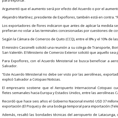
para exportar.
Argumentó que el aumento será por efecto del Acuerdo o por el aumento
Alejandro Martínez, presidente de Expoflores, también está en contra. 
Los exportadores de flores indicaron que antes de aplicar la medida 
prefieran no volar a las terminales concesionadas por cuestiones de co
Según la Cámara de Comercio de Quito (CCQ), entre el 8% y el 10% de las 
El ministro Cassinelli solicitó una reunión a su colega de Transporte, Bo
San Valentín. El Ministerio de Comercio Exterior solicitó que aquello sea
Para Expoflores, con el Acuerdo Ministerial se busca beneficiar a aer
Salvador.
“Este Acuerdo Ministerial no debe ser visto por las aerolíneas, export
explicó Salvador a Cotopaxi Noticias.
El empresario sostiene que el Aeropuerto Internacional Cotopaxi c
fletes semanales hacia Europa y Estados Unidos, entre las aerolíneas C
Recordó que hace seis años el Gobierno Nacional invirtió USD 37 millone
exportación (El Pisque) y de una bodega temporal para importación (Tel
Además, resaltó las bondades técnicas del aeropuerto de Latacunga, com