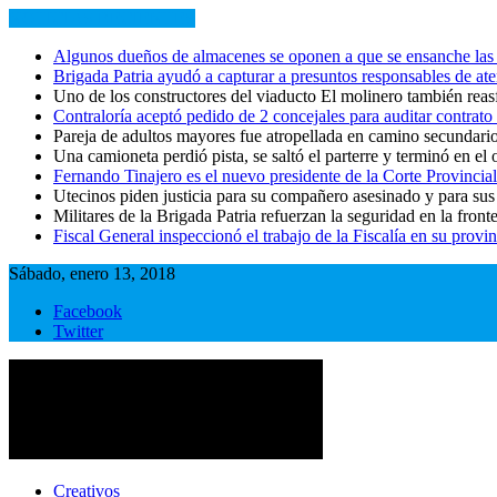
NOTICIAS RECIENTES
Algunos dueños de almacenes se oponen a que se ensanche las 
Brigada Patria ayudó a capturar a presuntos responsables de at
Uno de los constructores del viaducto El molinero también reasf
Contraloría aceptó pedido de 2 concejales para auditar contrat
Pareja de adultos mayores fue atropellada en camino secundar
Una camioneta perdió pista, se saltó el parterre y terminó en el o
Fernando Tinajero es el nuevo presidente de la Corte Provincial
Utecinos piden justicia para su compañero asesinado y para sus
Militares de la Brigada Patria refuerzan la seguridad en la front
Fiscal General inspeccionó el trabajo de la Fiscalía en su provin
Sábado, enero 13, 2018
Facebook
Twitter
Cotopaxi Noticias
Primer periódico multimedia del centro del país
Creativos