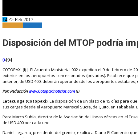
14
?> Feb 2017
Destacado
Horizonte
Disposición del MTOP podría im
0
494
COTOPAXI (I) | El Acuerdo Ministerial 002 expedido el 9 de febrero de 
exterior en los aeropuertos concesionados (privados). Establece que pa
anterior, de USD 400, deberán operar desde los aeropuertos estatales,
Por: Redacción
www.Cotopaxinoticias.com
(I)
Latacunga (Cotopaxi).
La disposición da un plazo de 15 días para que
sus cargas desde el Aeropuerto Mariscal Sucre, de Quito, en Tababela. El 
Para Marco Subía, director de la Asociación de Líneas Aéreas en el Ecu
de USD 400 por cada uno.
Daniel Legarda, presidente del gremio, explicó a Diario El Comercio qu