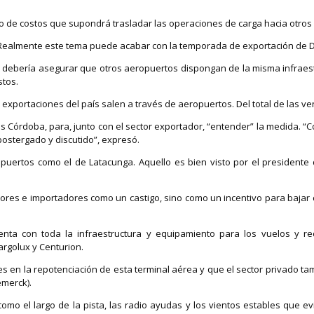
 de costos que supondrá trasladar las operaciones de carga hacia otros 
“Realmente este tema puede acabar con la temporada de exportación de Día
se debería asegurar que otros aeropuertos dispongan de la misma infraes
stos.
exportaciones del país salen a través de aeropuertos. Del total de las ven
ris Córdoba, para, junto con el sector exportador, “entender” la medida. “
 postergado y discutido”, expresó.
opuertos como el de Latacunga. Aquello es bien visto por el presidente 
adores e importadores como un castigo, sino como un incentivo para baja
uenta con toda la infraestructura y equipamiento para los vuelos y
argolux y Centurion.
s en la repotenciación de esta terminal aérea y que el sector privado ta
emerck).
o el largo de la pista, las radio ayudas y los vientos estables que evi