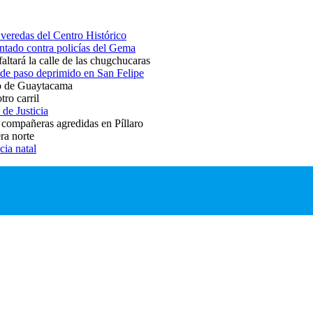
veredas del Centro Histórico
entado contra policías del Gema
altará la calle de las chugchucaras
o de paso deprimido en San Felipe
io de Guaytacama
tro carril
 de Justicia
 compañeras agredidas en Píllaro
era norte
cia natal