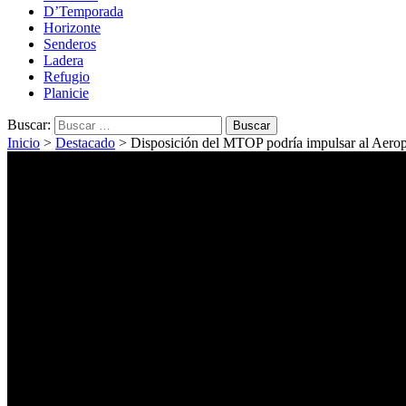
D’Temporada
Horizonte
Senderos
Ladera
Refugio
Planicie
Buscar:
Inicio
>
Destacado
>
Disposición del MTOP podría impulsar al Aero