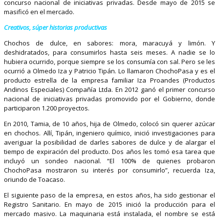
concurso nacional de iniciativas privadas. Desde mayo de 2015 se
masificó en el mercado.
Creativos, súper historias productivas
Chochos de dulce, en sabores: mora, maracuyá y limón. Y
deshidratados, para consumirlos hasta seis meses. A nadie se lo
hubiera ocurrido, porque siempre se los consumía con sal. Pero se les
ocurrió a Olmedo Iza y Patricio Tipán. Lo llamaron ChochoPasa y es el
producto estrella de la empresa familiar Iza Proandes (Productos
Andinos Especiales) Compañía Ltda. En 2012 ganó el primer concurso
nacional de iniciativas privadas promovido por el Gobierno, donde
participaron 1.200 proyectos.
En 2010, Tamia, de 10 años, hija de Olmedo, colocó sin querer azúcar
en chochos. Allí, Tipán, ingeniero químico, inició investigaciones para
averiguar la posibilidad de darles sabores de dulce y de alargar el
tiempo de expiración del producto. Dos años les tomó esa tarea que
incluyó un sondeo nacional. “El 100% de quienes probaron
ChochoPasa mostraron su interés por consumirlo”, recuerda Iza,
oriundo de Toacaso.
El siguiente paso de la empresa, en estos años, ha sido gestionar el
Registro Sanitario. En mayo de 2015 inició la producción para el
mercado masivo. La maquinaria está instalada, el nombre se está