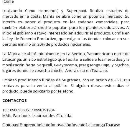
(Come
rcializando Como Hermanos) y Supermaxi. Realiza estudios de
mercado en la Costa, Manta se abre como un potencial mercado. Su
interés es poner el producto en las cadenas comerciales, pero
también elaborará chocho popular, para los planteles educativos. Al
inicio el gobierno estuvo interesado en adquirir el producto. Confía en
la Ley de Fomento Productivo, que exige a las tiendas colocar en sus
perchas mínimo un 20% de productos nacionales.
La fábrica se ubicó inicialmente en La Avelina, Panamericana norte de
Latacunga, un sitio estratégico que facilita la salida a los mercados y la
movilización hacia Saquisilí, Guaytacama, Joseguango Bajo, y Sigchos,
lugares donde se cosecha chocho. Ahora está en Toacaso.
Empezó produciendo fundas de 50 gramos, con un precio de USD 0,50
centavos para la venta al público. Si alguien desea estos días el
producto, puede solicitarlo por teléfono.
CONTACTOS
TEL: 0980506863 / 0998391984
MAIL: Facebook: Izaproandes Cía. Ltda.
CotopaxiEmprendimientoInnovaciónInventoLatacungaToacaso