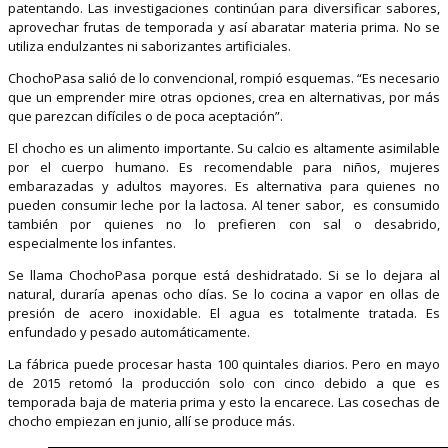
patentando. Las investigaciones continúan para diversificar sabores,
aprovechar frutas de temporada y así abaratar materia prima. No se
utiliza endulzantes ni saborizantes artificiales.
ChochoPasa salió de lo convencional, rompió esquemas. “Es necesario
que un emprender mire otras opciones, crea en alternativas, por más
que parezcan difíciles o de poca aceptación”.
El chocho es un alimento importante. Su calcio es altamente asimilable
por el cuerpo humano. Es recomendable para niños, mujeres
embarazadas y adultos mayores. Es alternativa para quienes no
pueden consumir leche por la lactosa. Al tener sabor, es consumido
también por quienes no lo prefieren con sal o desabrido,
especialmente los infantes.
Se llama ChochoPasa porque está deshidratado. Si se lo dejara al
natural, duraría apenas ocho días. Se lo cocina a vapor en ollas de
presión de acero inoxidable. El agua es totalmente tratada. Es
enfundado y pesado automáticamente.
La fábrica puede procesar hasta 100 quintales diarios. Pero en mayo
de 2015 retomó la producción solo con cinco debido a que es
temporada baja de materia prima y esto la encarece. Las cosechas de
chocho empiezan en junio, allí se produce más.