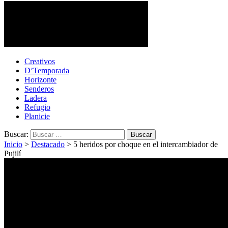
Cotopaxi Noticias
Primer periódico multimedia del centro del país
Creativos
D’Temporada
Horizonte
Senderos
Ladera
Refugio
Planicie
Buscar:
Inicio
>
Destacado
>
5 heridos por choque en el intercambiador de
Pujilí