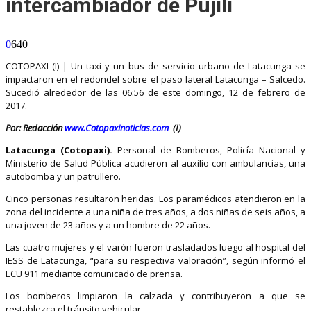
intercambiador de Pujilí
0
640
COTOPAXI (I) | Un taxi y un bus de servicio urbano de Latacunga se
impactaron en el redondel sobre el paso lateral Latacunga – Salcedo.
Sucedió alrededor de las 06:56 de este domingo, 12 de febrero de
2017.
Por: Redacción
www.Cotopaxinoticias.com
(I)
Latacunga (Cotopaxi).
Personal de Bomberos, Policía Nacional y
Ministerio de Salud Pública acudieron al auxilio con ambulancias, una
autobomba y un patrullero.
Cinco personas resultaron heridas. Los paramédicos atendieron en la
zona del incidente a una niña de tres años, a dos niñas de seis años, a
una joven de 23 años y a un hombre de 22 años.
Las cuatro mujeres y el varón fueron trasladados luego al hospital del
IESS de Latacunga, “para su respectiva valoración”, según informó el
ECU 911 mediante comunicado de prensa.
Los bomberos limpiaron la calzada y contribuyeron a que se
restablezca el tránsito vehicular.