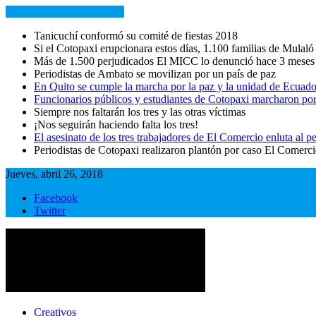
NOTICIAS RECIENTES
Tanicuchí conformó su comité de fiestas 2018
Si el Cotopaxi erupcionara estos días, 1.100 familias de Mulaló
Más de 1.500 perjudicados El MICC lo denunció hace 3 meses
Periodistas de Ambato se movilizan por un país de paz
En Quito se cumple la marcha por la paz y la unidad de Ecuado
Funcionarios públicos y estudiantes de Cotopaxi marcharon por
Siempre nos faltarán los tres y las otras víctimas
¡Nos seguirán haciendo falta los tres!
El asesinato de los tres trabajadores de El Comercio enluta al
Periodistas de Cotopaxi realizaron plantón por caso El Comerc
Jueves, abril 26, 2018
Facebook
Twitter
Cotopaxi Noticias
Primer periódico multimedia del centro del país
Creativos