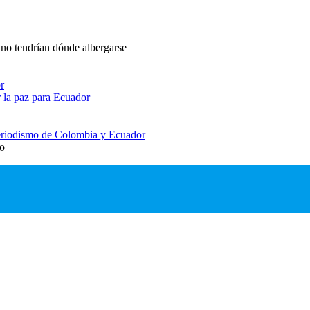
 no tendrían dónde albergarse
r
 la paz para Ecuador
 periodismo de Colombia y Ecuador
io