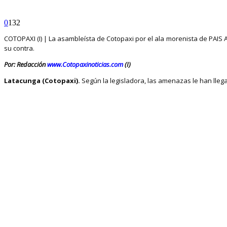
0
132
COTOPAXI (I) | La asambleísta de Cotopaxi por el ala morenista de PAIS
su contra.
Por: Redacción
www.Cotopaxinoticias.com
(I)
Latacunga (Cotopaxi).
Según la legisladora, las amenazas le han lleg