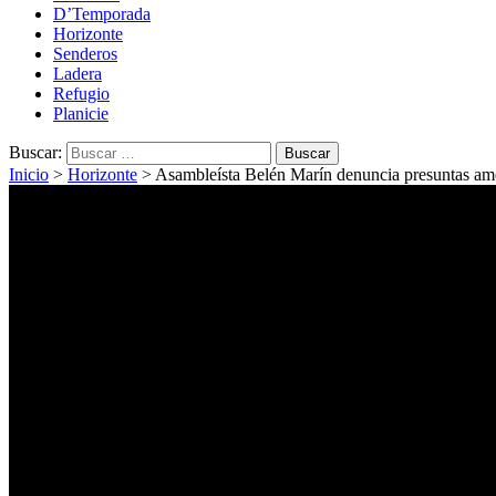
D’Temporada
Horizonte
Senderos
Ladera
Refugio
Planicie
Buscar:
Inicio
>
Horizonte
>
Asambleísta Belén Marín denuncia presuntas ame