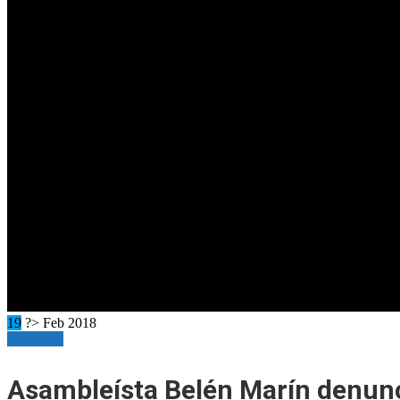
19
?> Feb 2018
Horizonte
Asambleísta Belén Marín denun