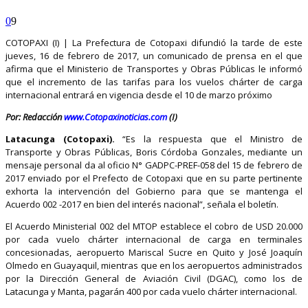
0
9
COTOPAXI (I) | La Prefectura de Cotopaxi difundió la tarde de este
jueves, 16 de febrero de 2017, un comunicado de prensa en el que
afirma que el Ministerio de Transportes y Obras Públicas le informó
que el incremento de las tarifas para los vuelos chárter de carga
internacional entrará en vigencia desde el 10 de marzo próximo
Por: Redacción
www.Cotopaxinoticias.com
(I)
Latacunga (Cotopaxi).
“Es la respuesta que el Ministro de
Transporte y Obras Públicas, Boris Córdoba Gonzales, mediante un
mensaje personal da al oficio N° GADPC-PREF-058 del 15 de febrero de
2017 enviado por el Prefecto de Cotopaxi que en su parte pertinente
exhorta la intervención del Gobierno para que se mantenga el
Acuerdo 002 -2017 en bien del interés nacional”, señala el boletín.
El Acuerdo Ministerial 002 del MTOP establece el cobro de USD 20.000
por cada vuelo chárter internacional de carga en terminales
concesionadas, aeropuerto Mariscal Sucre en Quito y José Joaquín
Olmedo en Guayaquil, mientras que en los aeropuertos administrados
por la Dirección General de Aviación Civil (DGAC), como los de
Latacunga y Manta, pagarán 400 por cada vuelo chárter internacional.