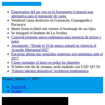
NOTICIAS RECIENTES
Empresarios del sur ven en el Aeropuerto Cotopaxi una
alternativa para el transporte de carga
Vendaval causa destrozos en Guayacán, Guasaganda y
Pucayacu
Mario Soria recibirá este viernes el homenaje de sus hijos
Se inauguró el Instituto de La Avelina
Concejal propone nueva ordenanza para tenencia de perros y
gatos
Aeropuerto: “Desde el 10 de marzo entrará en vigencia el
Acuerdo Ministerial 002”
Encuesta afirma que pequeñas empresas son optimistas ante el
2017
Clases normales el lunes en todos los planteles
Si bebes este fin de semana, serás multado con USD 187.50
‘Futuros talentos deportivos’ recibieron implementos
Viernes, febrero 17, 2017
Facebook
Twitter