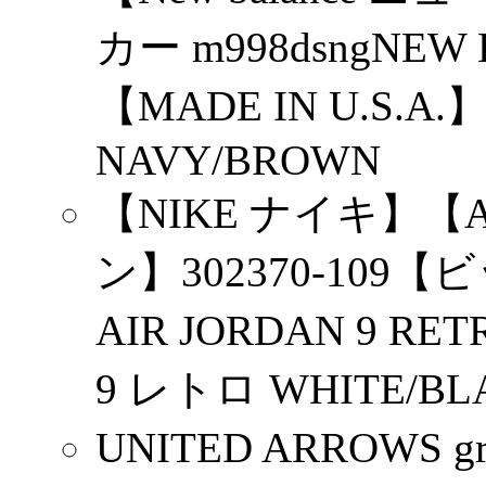
カー m998dsngNEW
【MADE IN U.S.A
NAVY/BROWN
【NIKE ナイキ】【A
ン】302370-10
AIR JORDAN 9 
9 レトロ WHITE/BLA
UNITED ARROWS gr