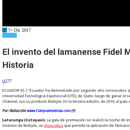
07
?> Dic 2017
Planicie
El invento del lamanense Fidel 
Historia
0
277
ECUADOR (F) | “Ecuador ha demostrado por segundo año consecutivo que 
Universidad Tecnológica Equinoccial (UTE), de Quito, luego de ganar el 
Channel, con su producto Biobyte. En la tercera edición, de 2016, el país 
Por: Redacción
www.Cotopaxinoticias.com
(F)
Latacunga (Cotopaxi).
La gala de premiación se realizó la noche de es
inventor de Biobyte, un
dispositivo
que permite la aplicación de fármacos 