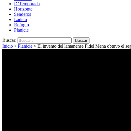
D’Temporada
Horizonte
Senderos
Ladera
Refugio
Planicie
Buscar:
Inicio
>
Planicie
>
El invento del lamanense Fidel Mena obtuvo el se