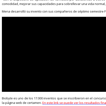
comodidad, mejorar sus capacidades para sobrellevar una vida normal, s
Mena desarrolló su invento con sus compañeros de séptimo semestre Fer
Biobyte es uno de los 17.000 inventos que se inscribieron en el concurso
la página web de certamen.
En este link se puede ver los resultados fin