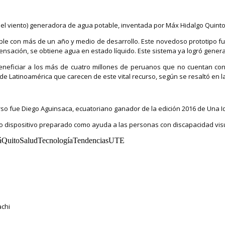
r el viento) generadora de agua potable, inventada por Máx Hidalgo Quinto
ble con más de un año y medio de desarrollo. Este novedoso prototipo fun
ensación, se obtiene agua en estado líquido. Este sistema ya logró genera
beneficiar a los más de cuatro millones de peruanos que no cuentan co
e Latinoamérica que carecen de este vital recurso, según se resaltó en l
so fue Diego Aguinsaca, ecuatoriano ganador de la edición 2016 de Una Id
o dispositivo preparado como ayuda a las personas con discapacidad visu
áQuitoSaludTecnologíaTendenciasUTE
achi