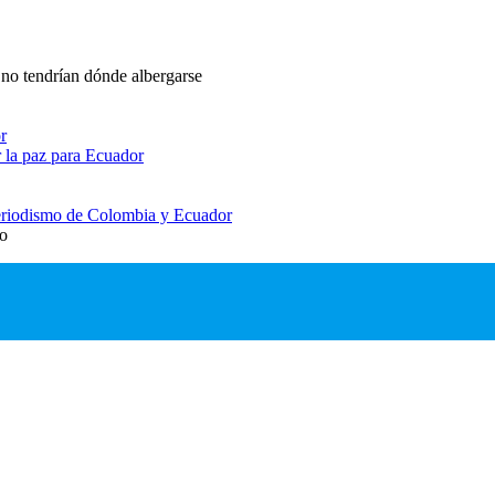
 no tendrían dónde albergarse
r
 la paz para Ecuador
 periodismo de Colombia y Ecuador
io