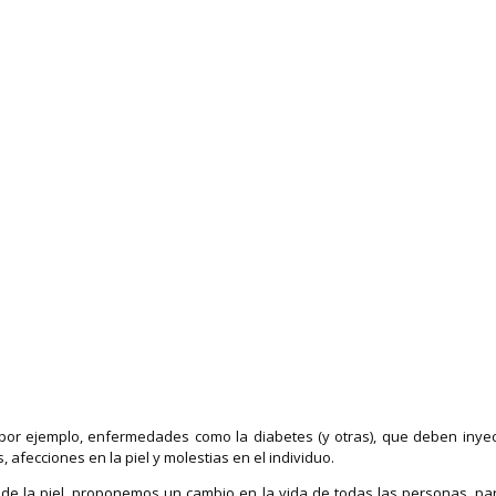
por ejemplo, enfermedades como la diabetes (y otras), que deben inyect
afecciones en la piel y molestias en el individuo.
és de la piel, proponemos un cambio en la vida de todas las personas,