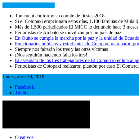
NOTICIAS RECIENTES
Tanicuchí conformó su comité de fiestas 2018
Si el Cotopaxi erupcionara estos días, 1.100 familias de Mulaló
Más de 1.500 perjudicados El MICC lo denunció hace 3 meses
Periodistas de Ambato se movilizan por un país de paz
En Quito se cumple la marcha por la paz y la unidad de Ecuado
Funcionarios públicos y estudiantes de Cotopaxi marcharon por
Siempre nos faltarán los tres y las otras víctimas
¡Nos seguirán haciendo falta los tres!
El asesinato de los tres trabajadores de El Comercio enluta al
Periodistas de Cotopaxi realizaron plantón por caso El Comerc
Lunes, abril 30, 2018
Facebook
Twitter
Cotopaxi Noticias
Primer periódico multimedia del centro del país
Creativos