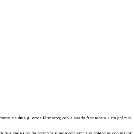
arse insulina (u otros fármacos) con elevada frecuencia. Esta práctica
 para que cada uno de nosotros pueda combatir sus dolencias con mayor