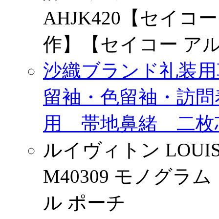
AHJK420【セイコー
作】【セイコー アルバ
沙織ブランド礼装用
留袖・色留袖・訪問
用 帯地鼻緒 二枚芯
ルイヴィトン LOUIS
M40309 モノグ
ル ポーチ