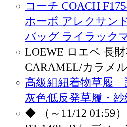
コーチ COACH F17
ホーボ アレクサン
バッグ ライラック
LOEWE ロエベ 長財
CARAMEL/カラメルブラ
高級組紐着物草履 
灰色低反発草履・紗織/M
◆ （～11/12 01: