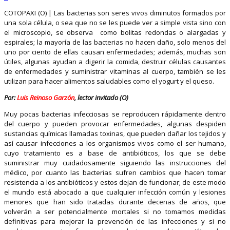
COTOPAXI (O) | Las bacterias son seres vivos diminutos formados por
una sola célula, o sea que no se les puede ver a simple vista sino con
el microscopio, se observa como bolitas redondas o alargadas y
espirales; la mayoría de las bacterias no hacen daño, solo menos del
uno por ciento de ellas causan enfermedades; además, muchas son
útiles, algunas ayudan a digerir la comida, destruir células causantes
de enfermedades y suministrar vitaminas al cuerpo, también se les
utilizan para hacer alimentos saludables como el yogurt y el queso.
Por:
Luis Reinoso Garzón
, lector invitado (O)
Muy pocas bacterias infecciosas se reproducen rápidamente dentro
del cuerpo y pueden provocar enfermedades, algunas despiden
sustancias químicas llamadas toxinas, que pueden dañar los tejidos y
así causar infecciones a los organismos vivos como el ser humano,
cuyo tratamiento es a base de antibióticos, los que se debe
suministrar muy cuidadosamente siguiendo las instrucciones del
médico, por cuanto las bacterias sufren cambios que hacen tomar
resistencia a los antibióticos y estos dejan de funcionar; de este modo
el mundo está abocado a que cualquier infección común y lesiones
menores que han sido tratadas durante decenas de años, que
volverán a ser potencialmente mortales si no tomamos medidas
definitivas para mejorar la prevención de las infecciones y si no