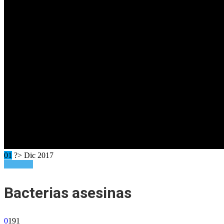
01
?> Dic 2017
Senderos
Bacterias asesinas
0
191