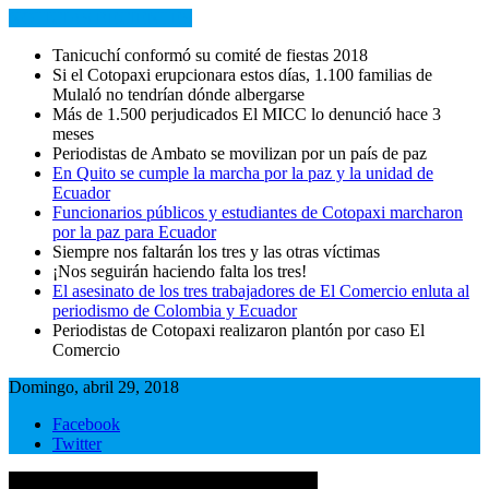
NOTICIAS RECIENTES
Tanicuchí conformó su comité de fiestas 2018
Si el Cotopaxi erupcionara estos días, 1.100 familias de
Mulaló no tendrían dónde albergarse
Más de 1.500 perjudicados El MICC lo denunció hace 3
meses
Periodistas de Ambato se movilizan por un país de paz
En Quito se cumple la marcha por la paz y la unidad de
Ecuador
Funcionarios públicos y estudiantes de Cotopaxi marcharon
por la paz para Ecuador
Siempre nos faltarán los tres y las otras víctimas
¡Nos seguirán haciendo falta los tres!
El asesinato de los tres trabajadores de El Comercio enluta al
periodismo de Colombia y Ecuador
Periodistas de Cotopaxi realizaron plantón por caso El
Comercio
Domingo, abril 29, 2018
Facebook
Twitter