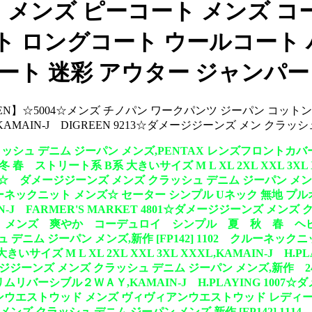
ングコート メンズ ピーコート メン
ト ロングコート ウールコート
ート 迷彩 アウター ジャンパー
GREEN】☆5004☆メンズ チノパン ワークパンツ ジーパン コ
MAIN-J DIGREEN 9213☆ダメージジーンズ メン クラ
ッシュ デニム ジーパン メンズ,PENTAX レンズフロントカバー 37
 ストリート系 B系 大きいサイズ M L XL 2XL XXL 3XL 
007☆ ダメージジーンズ メンズ クラッシュ デニム ジーパン メンズ
2 クルーネックニット メンズ☆ セーター シンプル Uネック 無地 プ
KAMAIN-J FARMER'S MARKET 4801☆ダメージジーン
フル メンズ 爽やか コーデュロイ シンプル 夏 秋 春 ヘビ
シュ デニム ジーパン メンズ,新作 [FP142] 1102 クルーネ
サイズ M L XL 2XL XXL 3XL XXXL,KAMAIN-J H
1☆ダメージジーンズ メンズ クラッシュ デニム ジーパン メンズ,新
シブル２ＷＡＹ,KAMAIN-J H.PLAYING 1007☆ダ
トウッド メンズ ヴィヴィアンウエストウッド レディース タオルハンカ
ーンズ メンズ クラッシュ デニム ジーパン メンズ,新作 [FP14