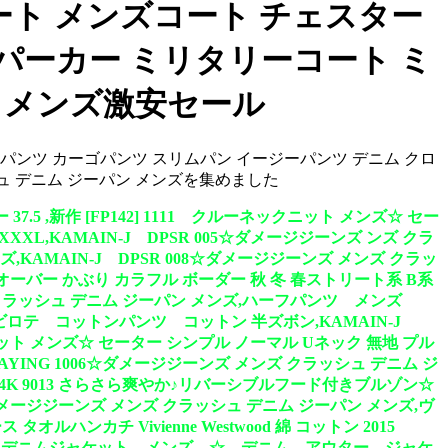
ズ コート メンズコート チェスター
 パーカー ミリタリーコート ミ
 メンズ激安セール
ットンパンツ カーゴパンツ スリムパン イージーパンツ デニム クロ
ッシュ デニム ジーパン メンズを集めました
.5 ,新作 [FP142] 1111 クルーネックニット メンズ☆ セー
XXXL,KAMAIN-J DPSR 005☆ダメージジーンズ ンズ クラ
,KAMAIN-J DPSR 008☆ダメージジーンズ メンズ クラッ
ルオーバー かぶり カラフル ボーダー 秋 冬 春ストリート系 B系
ズ メンズ クラッシュ デニム ジーパン メンズ,ハーフパンツ メンズ
ロテ コットンパンツ コットン 半ズボン,KAMAIN-J
ックニット メンズ☆ セーター シンプル ノーマル Uネック 無地 プル
.PLAYING 1006☆ダメージジーンズ メンズ クラッシュ デニム ジ
作 24K 9013 さらさら爽やか♪リバーシブルフード付きブルゾン☆
メージジーンズ メンズ クラッシュ デニム ジーパン メンズ,ヴ
チ Vivienne Westwood 綿 コットン 2015
2] 1114 デニムジャケット メンズ ☆ デニム アウター ジャケ