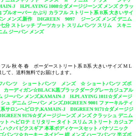
IN-J H.PLAYING 1008☆ダメージジーンズ メンズ クラッ
 無地 プルオーバー かぶり カラフル ストリート系 B系 大きいサイ
 ジーパン メンズ,新作 DIGREEN 9097 ジーンズ メンズ デニム
 七分 ストレッチ ブーツカット スリムパンツ スリム スキニ
デニム ジーパン メンズ
ラフル 秋 冬 春 ボーダーストリート系 B系 大きいサイズ M L
格で 提供して、送料無料でお届けします。
209 ハーフパンツ ショートパンツ メンズ ☆ ショートパンツ ズボ
ンつき！ カーディガン☆BLACK黒ブラックダークグレーカジュアル
パン メンズ,KAMAIN-J H.PLAYING 1011☆ダメージ
シュ デニム ジーパン メンズ,DIGREEN 9001 ファーキルティ
ビロテ,KAMAIN-J DIGREEN 9171☆ダメージジ
DIGREEN 9176☆ダメージジーンズ メンズ クラッシュ デニム
ィット ヘビロテ ミリタリー タイト スリム ストリート カジュア
メンズ, ハクバ ピクスギア 本革ボディケースセット パナソニック
ーフカーゴパンツ☆カーキー ネイビー 紺 メンズ ハーフパンツ 半ズボ