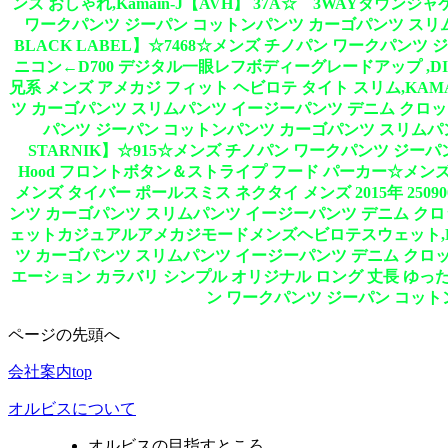
ンズ おしゃれ,Kamain-J【AVH】 37A☆ 3WAYダウンジ
ワークパンツ ジーパン コットンパンツ カーゴパンツ スリムパ
BLACK LABEL】☆7468☆メンズ チノパン ワークパンツ
ニコン←D700 デジタル一眼レフボディーグレードアップ ,D
兄系 メンズ アメカジ フィット ヘビロテ タイト スリム,KAMA
ツ カーゴパンツ スリムパンツ イージーパンツ デニム クロップド
パンツ ジーパン コットンパンツ カーゴパンツ スリムパン
STARNIK】☆915☆メンズ チノパン ワークパンツ ジー
Hood フロントボタン＆ストライプ フード パーカー☆メン
メンズ タイバー ポールスミス ネクタイ メンズ 2015年 250
ンツ カーゴパンツ スリムパンツ イージーパンツ デニム クロ
ェットカジュアルアメカジモードメンズヘビロテスウェット,KAMA
ツ カーゴパンツ スリムパンツ イージーパンツ デニム クロップ
エーション カラバリ シンプル オリジナル ロング 丈長 ゆったり 
ン ワークパンツ ジーパン コッ
ページの先頭へ
会社案内top
オルビスについて
オルビスの目指すところ