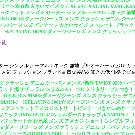
 大きいサイズ M L XL 2XL XXL 3XL XXXL,KAMA
クルーネックニット メンズ☆ セーター シンプル ノーマル Uネック
J H.PLAYING 1003☆ダメージジーンズ メンズ クラッシュ デニム
ャンパー メンズ ビンテージ 大きいサイズ ストレート ブラック
-J H.PLAYING 1009☆ダメージジーンズ メンズ クラッシュ 
一覧
 セーター シンプル ノーマル Uネック 無地 プルオーバー かぶり カ
XXXL2015 人気 ファッション ブランド高質な製品を驚きの低 価
 メンズ クラッシュ デニム ジーパン メンズ,*新作 TWIST 8
夏 トラッド 海 ナチュラル スリム,DAS 78C ミリタリーピ
GREEN 9158☆ダメージジーンズ メンズ クラッシュ デニム ジー
IN-J H.PLAYING 2001☆ダメージジーンズ メンズ クラッ
ジャケットアメカジストリートビンテージきれいめサーフ系サロンヘ
ック DMW-SSTG3-Tショルダーストラップ ,KAMAIN-J 
イロンジャケット☆ お兄系 メンズ アメカジ ショートシンプル フ
G 2002☆ダメージジーンズ メンズ クラッシュ デニム ジーパン 
X GF1用カメラケース,DIGREEN 9101 しっかりコットンのハ