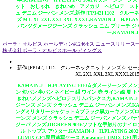
ット おしゃれ きれいめ アメカジ ヘビロテ ストリート系 B系
ュ デニム ジーパン メンズ,新作 [FP142] 1102 
ズ M L XL 2XL XXL 3XL XXXL,KAMAIN-
パンツダメージジーンズ クラッシュ ニム ブリーチ ジ
ー,KAMAIN
ポーラ・オルビス ホールディン#12464;ス ニュースリリース
株式会社ポーラ・オルビスホールディングス
新作 [FP142] 1115 クルーネックニット メンズ☆
XL 2XL XXL 3XL 
KAMAIN-J H.PLAYING 1010☆ダメージーンズ
ン 短パン 半パン ネイビー 紺 ワイン 赤 ライン 線 
きれいメメンズヘビロテスリムパンクスカ,KAMAIN-J DI
ジーンズ メンズ クラッシュ デニム ジーパン メンズ,KAMA
ングミリタリージャケット☆ブラック黒カーキメンズロング
ーンズ メンズ クラッシュ デニム ジーパン メンズ,パナソニ
ジーパ メンズ,DIGREEN 9016ソフトな手触りのナ
ル トップス アウター,KAMAIN-J H.PLAYIN
LUMIX GF1専用速写ケース Panasonic LUMI