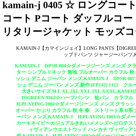
kamain-j 0405 ☆ ロ
コート Pコート ダッフルコー
リタリージャケット モッズコ
KAMAIN-J【カマインジェイ】LONG PANTS【DI
ップドパンツ ジャージーパンツ,KA
KAMAIN-J DPSR 004☆ダメージジーンズ メンズ クラ
ター シンプル Uネック 無地 プルオーバー カラフル 秋 冬 春
ッシュ デニム ジーパン メンズ,KAMAIN-J DPSR 
シュ デニム ジーパン メンズ,新作 [FP142] 111
大きいサイズ M L XL 2XL XXL 3XL XXXL,
DIGREEN 9163☆ハーフパンツ 短パン カラ
H.PLAYING 1004☆ダメージジーンズ メンズ クラッ
オーバー かぶり カラフル 秋 冬 春 ストリート系 B系 大きい
ーパン メンズ,KAMAIN-J H.PLAYING 100
カーキネイビーカジュアルきれいメメンズヘビロテスリムリバー
ィヴィアンウエストウッド ハンカチ ヴィヴィアンウエス
年,KAMAIN-J H.PLAYING 1002☆ダメージジ