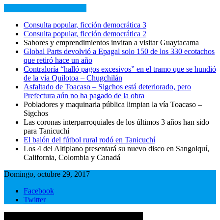
NOTICIAS RECIENTES
Consulta popular, ficción democrática 3
Consulta popular, ficción democrática 2
Sabores y emprendimientos invitan a visitar Guaytacama
Global Parts devolvió a Epagal solo 150 de los 330 ecotachos
que retiró hace un año
Contraloría “halló pagos excesivos” en el tramo que se hundió
de la vía Quilotoa – Chugchilán
Asfaltado de Toacaso – Sigchos está deteriorado, pero
Prefectura aún no ha pagado de la obra
Pobladores y maquinaria pública limpian la vía Toacaso –
Sigchos
Las coronas interparroquiales de los últimos 3 años han sido
para Tanicuchí
El balón del fútbol rural rodó en Tanicuchí
Los 4 del Altiplano presentará su nuevo disco en Sangolquí,
California, Colombia y Canadá
Domingo, octubre 29, 2017
Facebook
Twitter