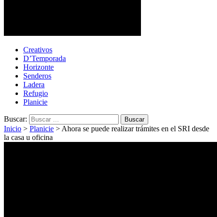
Cotopaxi Noticias
Primer periódico multimedia del centro del país
Creativos
D’Temporada
Horizonte
Senderos
Ladera
Refugio
Planicie
Buscar:
Inicio
>
Planicie
>
Ahora se puede realizar trámites en el SRI desde
la casa u oficina